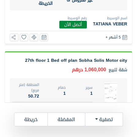
غير مفروش /ة
الخريطة
اسم الوسيط
رقم الوسيط
TATIANA VEBER
أتصل الأن
5 أشهر +
27th floor 1 Bed off plan Sobha Solis Motor city
1,060,000 درهم
شقة
للبيع
المنطقة (متر
سرير
حمام
مربع)
1
1
50.72
3
حالة
المعروض
عقار على
مفروش/ة جزئيا
تصفية
المفضلة
خريطة
الخريطة
اسم الوسيط
رقم الوسيط