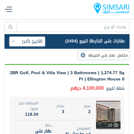
عقارات على الخارطة للبيع (2454)
مكتمل
:
عقار على الخريطة
2BR Golf, Pool & Villa View | 3 Bathrooms | 1,274.77 Sq
Ft | Ellington House II
4,100,000 درهم
شقة
للبيع
المنطقة (متر
سرير
حمام
مربع)
3
2
118.34
22
حالة
المعروض
عقار على