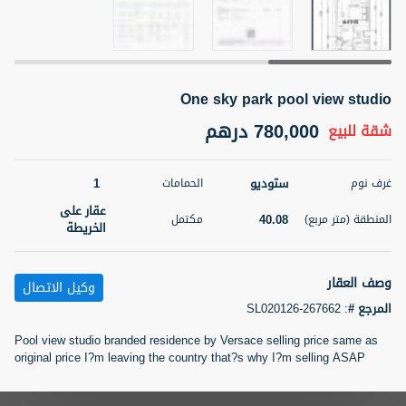
5 أشهر +
One sky park pool view studio
2BR Golf, Pool & Villa View | 3 Bathrooms | 1,274.77 Sq
Ft | Ellington House II
780,000 درهم
شقة
للبيع
4,100,000 درهم
شقة
للبيع
ستوديو
1
غرف نوم
الحمامات
المنطقة (متر
سرير
حمام
مربع)
عقار على
3
2
40.08
المنطقة (متر مربع)
مكتمل
118.34
الخريطة
22
حالة
المعروض
عقار على
وصف العقار
غير مفروش /ة
وكيل الاتصال
الخريطة
المرجع #
:
SL020126-267662
اسم الوسيط
رقم الوسيط
Pool view studio branded residence by Versace selling price same as
تصفية
المفضلة
خريطة
TATIANA VEBER
أتصل الأن
original price I?m leaving the country that?s why I?m selling ASAP
5 أشهر +