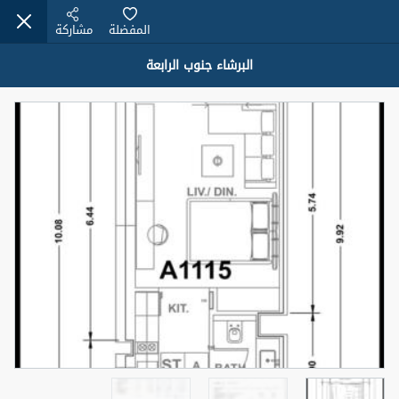
المفضلة
مشاركة
البرشاء جنوب الرابعة
عقارات للبيع (12441)
1.5 BHK 48 Parkside
1,350,000 درهم
شقة
للبيع
المنطقة (متر
سرير
حمام
مربع)
2
1
75.43
4
المعروض
حالة
مفروش/ة جزئيا
جاهز
اسم الوسيط
رقم الوسيط
MOHAMMED ARSHAD SAIYED
أتصل الأن