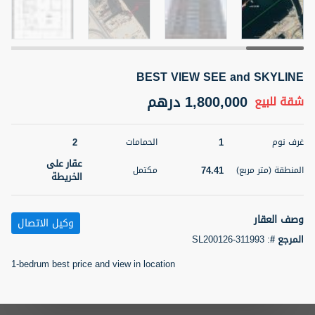
5 أشهر +
BEST VIEW SEE and SKYLINE
2BR Golf, Pool & Villa View | 3 Bathrooms | 1,274.77 Sq
Ft | Ellington House II
1,800,000 درهم
شقة
للبيع
4,100,000 درهم
شقة
للبيع
2
1
غرف نوم
الحمامات
المنطقة (متر
سرير
حمام
مربع)
عقار على
3
2
74.41
المنطقة (متر مربع)
مكتمل
118.34
الخريطة
22
حالة
المعروض
عقار على
وصف العقار
غير مفروش /ة
وكيل الاتصال
الخريطة
المرجع #
:
SL200126-311993
اسم الوسيط
رقم الوسيط
1-bedrum best price and view in location
تصفية
المفضلة
خريطة
TATIANA VEBER
أتصل الأن
5 أشهر +