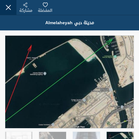
المفضلة
مشاركة
مدينة دبي Almelaheyah
عقارات للبيع (12441)
1.5 BHK 48 Parkside
1,350,000 درهم
شقة
للبيع
المنطقة (متر
سرير
حمام
مربع)
2
1
75.43
4
المعروض
حالة
مفروش/ة جزئيا
جاهز
اسم الوسيط
رقم الوسيط
MOHAMMED ARSHAD SAIYED
أتصل الأن