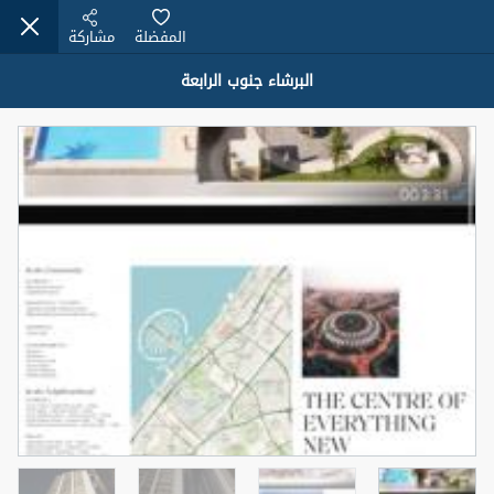
المفضلة
مشاركة
البرشاء جنوب الرابعة
عقارات للبيع (12441)
1.5 BHK 48 Parkside
1,350,000 درهم
شقة
للبيع
المنطقة (متر
سرير
حمام
مربع)
2
1
75.43
4
المعروض
حالة
مفروش/ة جزئيا
جاهز
اسم الوسيط
رقم الوسيط
MOHAMMED ARSHAD SAIYED
أتصل الأن