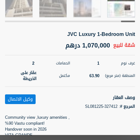
5 أشهر +
JVC Luxury 1-Bedroom Unit
2BR Golf, Pool & Villa View | 3 Bathrooms | 1,274.77 Sq
Ft | Ellington House II
1,070,000 درهم
شقة
للبيع
4,100,000 درهم
شقة
للبيع
2
1
غرف نوم
الحمامات
المنطقة (متر
سرير
حمام
مربع)
عقار على
3
2
63.90
المنطقة (متر مربع)
مكتمل
118.34
الخريطة
22
حالة
المعروض
عقار على
وصف العقار
غير مفروش /ة
وكيل الاتصال
الخريطة
المرجع #
:
SL081225-327412
اسم الوسيط
رقم الوسيط
Community view ,luxury amenities ,
تصفية
المفضلة
خريطة
TATIANA VEBER
أتصل الأن
%90 Vastu compliant!
Handover soon in 2026
VITA GRANDE
5 أشهر +