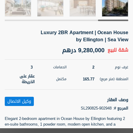
5 أشهر +
Luxury 2BR Apartment | Ocean House
2BR Golf, Pool & Villa View | 3 Bathrooms | 1,274.77 Sq
Ft | Ellington House II
by Ellington | Sea View
4,100,000 درهم
شقة
للبيع
9,280,000 درهم
شقة
للبيع
المنطقة (متر
سرير
حمام
3
2
غرف نوم
الحمامات
مربع)
3
2
118.34
عقار على
165.77
المنطقة (متر مربع)
مكتمل
الخريطة
22
حالة
المعروض
عقار على
غير مفروش /ة
الخريطة
وصف العقار
وكيل الاتصال
المرجع #
:
SL290825-902948
اسم الوسيط
رقم الوسيط
تصفية
المفضلة
خريطة
TATIANA VEBER
أتصل الأن
Elegant 2-bedroom apartment in Ocean House by Ellington featuring 2
en-suite bathrooms, 1 powder room, modern open kitchen, and a
5 أشهر +
spacious living & dining area. The unit includes a large balcony with