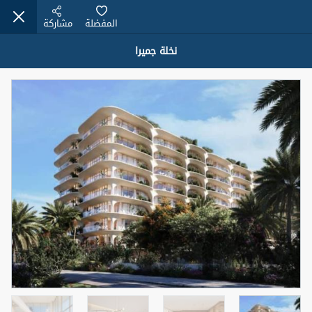
المفضلة
مشاركة
نخلة جميرا
عقارات للبيع (12441)
1.5 BHK 48 Parkside
1,350,000 درهم
شقة
للبيع
المنطقة (متر
سرير
حمام
مربع)
2
1
75.43
4
المعروض
حالة
مفروش/ة جزئيا
جاهز
اسم الوسيط
رقم الوسيط
MOHAMMED ARSHAD SAIYED
أتصل الأن