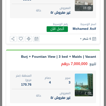
15
المعروض
5 أشهر +
حالة
غير مفروش /ة
اسم الوسيط
رقم الوسيط
2BR Golf, Pool & Villa View | 3 Bathrooms | 1,274.77 Sq
Mohamed Asif
أتصل الأن
Ft | Ellington House II
4,100,000 درهم
شقة
للبيع
6 شهر +
المنطقة (متر
سرير
حمام
مربع)
3
2
Burj + Fountian View | 3 bed + Maids | Vacant
118.34
7,000,000 درهم
للبيع
22
حالة
المعروض
عقار على
غير مفروش /ة
المنطقة (متر
الخريطة
سرير
حمام
مربع)
4
3
170.76
اسم الوسيط
رقم الوسيط
تصفية
المفضلة
خريطة
TATIANA VEBER
أتصل الأن
7
المعروض
حالة
غير مفروش /ة
5 أشهر +