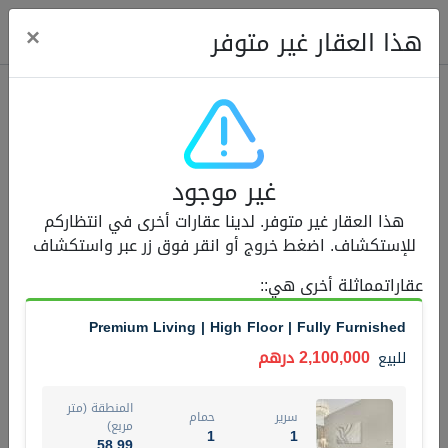
ose
×
هذا العقار غير متوفر
عقارات للبيع (12443)
غير موجود
1.5 BHK 48 Parkside
هذا العقار غير متوفر. لدينا عقارات أخرى في انتظاركم
1,350,000 درهم
شقة
للبيع
للإستكشاف. اضغط خروج أو انقر فوق زر عبر واستكشاف
المنطقة (متر
عقاراتمماثلة أخرى هي:
:
سرير
حمام
مربع)
2
1
75.43
Premium Living | High Floor | Fully Furnished
4
المعروض
حالة
2,100,000 درهم
للبيع
مفروش/ة جزئيا
جاهز
المنطقة (متر
سرير
حمام
اسم الوسيط
رقم الوسيط
مربع)
1
1
MOHAMMED ARSHAD SAIYED
أتصل الأن
58.99