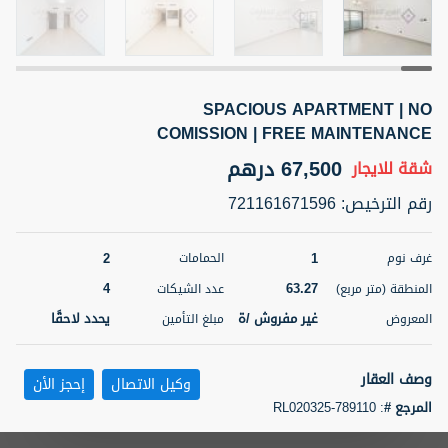
5 أشهر +
SPACIOUS APARTMENT | NO
ELBRUS TOWER UNIT 2701 ON RENT
COMISSION | FREE MAINTENANCE
95,000 درهم
شقة
للإيجار
67,500 درهم
شقة
للايجار
المنطقة (متر
سرير
حمام
رقم الترخيص
:
721161671596
مربع)
2
1
71.39
2
1
غرف نوم
الحمامات
3
المعروض
الشيكات
مفروش/ ة
2
4
63.27
المنطقة (متر مربع)
عدد الشيكات
غير مفروش /ة
يحدد لاحقًا
المعروض
مبلغ التأمين
اسم الوسيط
رقم الوسيط
ABDEMANAF EQBALBHAI KHANBHAI
أتصل
KHANBHAI EQBALBHAI SIRAJUDDIN
الأن
وصف العقار
وكيل الاتصال
إحجز الأن
تصفية
المفضلة
خريطة
المرجع #
:
RL020325-789110
5 أشهر +
Starting a life together is made even more wonderful in Al Ghurair