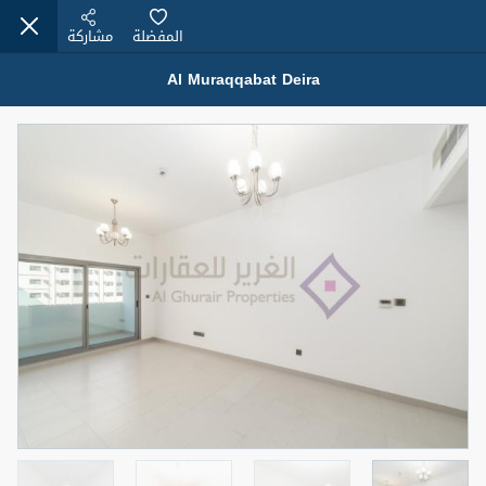
المفضلة
مشاركة
Al Muraqqabat Deira
عقارات للإيجار (13751)
Modern Renovated Unit Near Marina Metro Station
95,000 درهم
شقة
للإيجار
المنطقة (متر
سرير
حمام
مربع)
1
1
70.03
3
المعروض
الشيكات
غير مفروش /ة
1
اسم الوسيط
رقم الوسيط
NILOOFAR ABBAS VAKIL
أتصل الأن