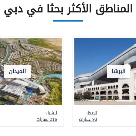
المناطق الأكثر بحثا في دبي
البرشا
الميدان
للإيجار
للشراء
93 عقارات
216 عقارات