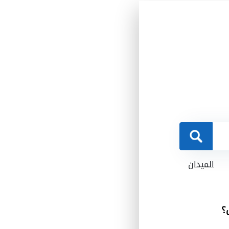
الميدان
؟