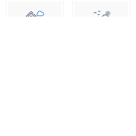
اطلالة البحر
بارك فيو
عقارات جديدة
360 عرض خصائص