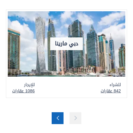
دبي مارينا
للشراء
للإيجار
842 عقارات
1086 عقارات