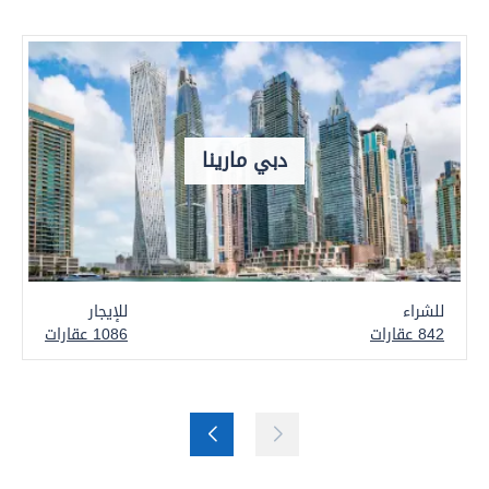
دبي مارينا
للشراء
للإيجار
842 عقارات
1086 عقارات