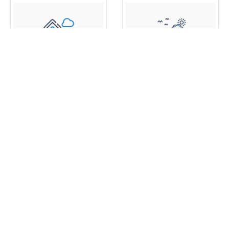
اطلالة البحر
بارك فيو
عقارات جديدة
360 عرض خصائص