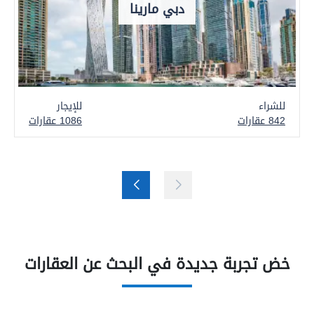
دبي مارينا
للشراء
للإيجار
842 عقارات
1086 عقارات
خض تجربة جديدة في البحث عن العقارات