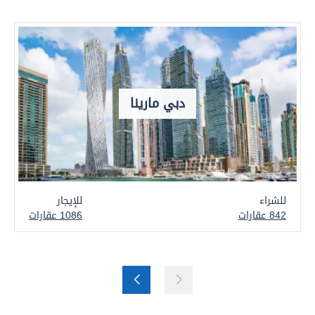
دبي مارينا
للشراء
للإيجار
842 عقارات
1086 عقارات