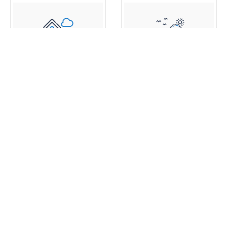
اطلالة البحر
بارك فيو
عقارات جديدة
360 عرض خصائص