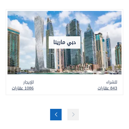
دبي مارينا
للشراء
للإيجار
843 عقارات
1086 عقارات