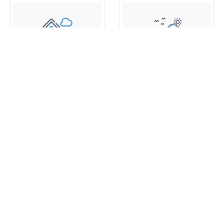
اطلالة البحر
بارك فيو
عقارات جديدة
360 عرض خصائص