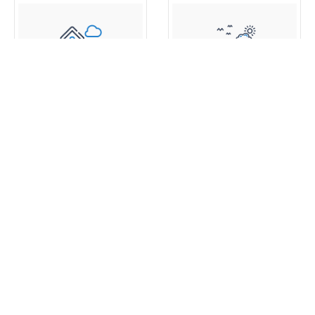
اطلالة البحر
بارك فيو
عقارات جديدة
360 عرض خصائص