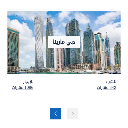
دبي مارينا
للشراء
للإيجار
842 عقارات
1086 عقارات