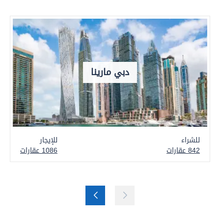
دبي مارينا
للشراء
للإيجار
842 عقارات
1086 عقارات