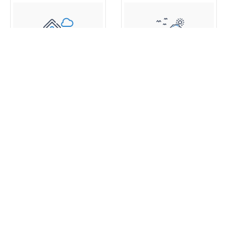
اطلالة البحر
بارك فيو
عقارات جديدة
360 عرض خصائص