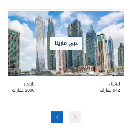
دبي مارينا
للشراء
للإيجار
842 عقارات
1086 عقارات