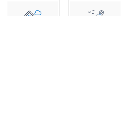
اطلالة البحر
بارك فيو
عقارات جديدة
360 عرض خصائص