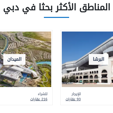
المناطق الأكثر بحثا في دبي
البرشا
الميدان
للإيجار
للشراء
93 عقارات
216 عقارات