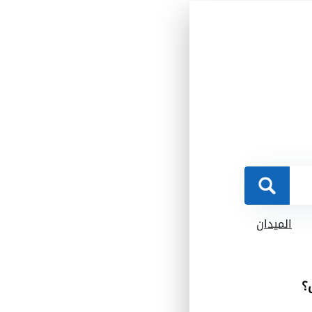
الميدان
؟