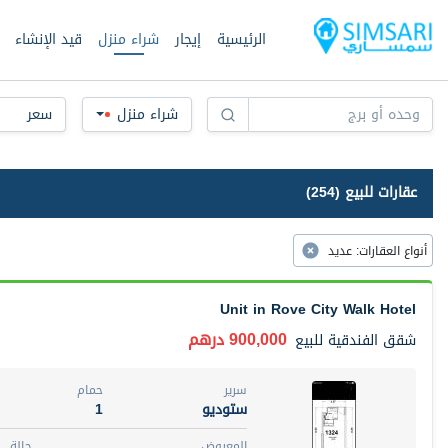
الرئيسية
إيجار
شراء منزل
قيد الإنشاء
شراء منزل
سعر
عقارات للبيع (254)
أنواع العقارات
:
عديد
Unit in Rove City Walk Hotel
900,000 درهم
شقق الفندقية
للبيع
سرير
حمام
ستوديو
1
المعروض
حالة