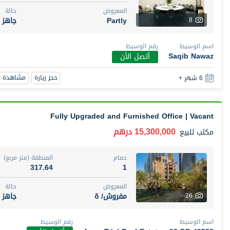
المعروض
حالة
Partly
جاهز
8
اسم الوسيط
رقم الوسيط
Saqib Nawaz
أتصل الأن
حجز زيارة
مشاهدة 360
6 شهر +
Fully Upgraded and Furnished Office | Vacant
15,300,000 درهم
مكتب
للبيع
حمام
المنطقة (متر مربع)
317.64
1
المعروض
حالة
مفروش/ ة
جاهز
26
اسم الوسيط
رقم الوسيط