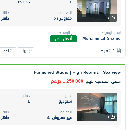
151.36
1
المعروض
حالة
مفروش/ ة
جاهز
13
اسم الوسيط
رقم الوسيط
Mohammad Shahid
أتصل الأن
حجز زيارة
مشاهدة 360
6 شهر +
Furnished Studio | High Returns | Sea view
1,250,000 درهم
شقق الفندقية
للبيع
سرير
حمام
ستوديو
1
المعروض
حالة
غير مفروش /ة
جاهز
10