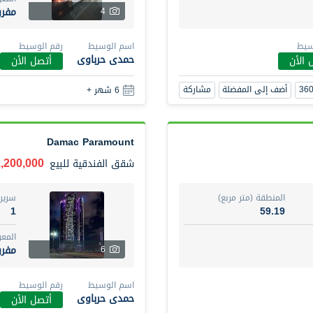
مفر
4
سيط
اسم الوسيط
رقم الوسيط
حمدى حرباوى
 الأن
أتصل الأن
أضف إلى المفضلة
مشاركة
6 شهر +
Damac Paramount
1,200,000 دره
شقق الفندقية
للبيع
المنطقة (متر مربع)
سرير
1
59.19
المع
مفر
6
اسم الوسيط
رقم الوسيط
حمدى حرباوى
أتصل الأن