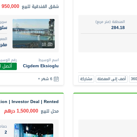
950,000 درهم
شقق الفندقية
للبيع
المنطقة (متر مربع)
سرير
284.18
ستود
المع
مفر
10
اسم الوسيط
رقم الوسي
Cigdem Eksioglu
أتصل ال
أضف إلى المفضلة
مشاركة
6 شهر +
ion | Investor Deal | Rented
1,500,000 درهم
محل
للبيع
حمام
2