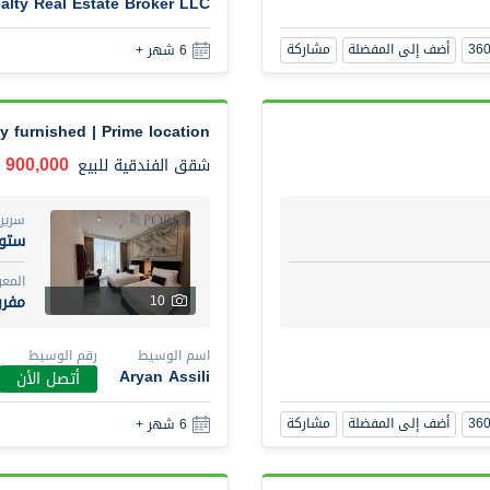
alty Real Estate Broker LLC
أضف إلى المفضلة
مشاركة
6 شهر +
ly furnished | Prime location
900,000 درهم
شقق الفندقية
للبيع
سرير
ستود
المع
مفر
10
اسم الوسيط
رقم الوسيط
Aryan Assili
أتصل الأن
أضف إلى المفضلة
مشاركة
6 شهر +