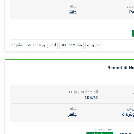
روض
حالة
Pa
جاهز
حجز زيارة
مشاهدة 360
أضف إلى المفضلة
مشاركة
Rented til N
المنطقة (متر مربع)
105.72
روض
حالة
وش/ ة
جاهز
رقم الوسيط