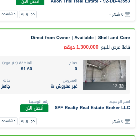
Aeon Trisl Real Estate - 92-DB-43553
أتصل الأن
حجز زيارة
مشاهدة 360
6 شهر +
Direct from Owner | Available | Shell and Core
1,300,000 درهم
قاعة عرض
للبيع
حمام
المنطقة (متر مربع)
91.60
0
المعروض
حالة
غير مفروش /ة
جاهز
12
اسم الوسيط
رقم الوسيط
SPF Realty Real Estate Broker LLC
أتصل الأن
حجز زيارة
مشاهدة 360
6 شهر +