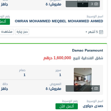
مفروش/ ة
جاهز
3
اسم الوسيط
رقم الو
OMRAN MOHAMMED MEQBEL MOHAMMED AHMED
أتصل
حجز زيارة
مشاهدة 360
5 أشهر +
Damac Paramount
1,600,000 درهم
شقق الفندقية
للبيع
سرير
حمام
1
1
المعروض
حالة
مفروش/ ة
جاهز
4
اسم الوسيط
رقم الوسيط
حمدى حرباوى
أتصل الأن