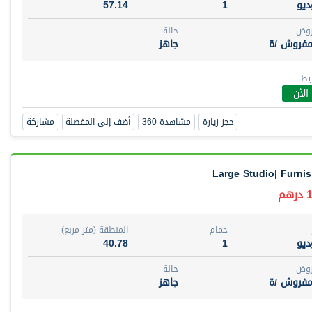
يو
1
57.14
روض
حالة
مفروش /ة
جاهز
يط
الأن
حجز زيارة
مشاهدة 360
أضف إلى المفضلة
مشاركة
Large Studio| Furni
م
حمام
المنطقة (متر مربع)
يو
1
40.78
روض
حالة
مفروش /ة
جاهز