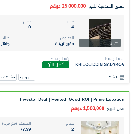
25,000,000 درهم
شقق الفندقية
للبيع
سرير
حمام
0
4
المعروض
حالة
مفروش/ ة
جاهز
3
اسم الوسيط
رقم الوسيط
KHILOLIDDIN SADYKOV
أتصل الأن
حجز زيارة
مشاهدة 360
6 شهر +
Investor Deal | Rented |Good ROI | Prime Location
1,500,000 درهم
محل
للبيع
حمام
المنطقة (متر مربع)
77.39
2