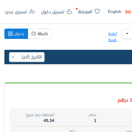
English
لغة
المفضلة
تسجيل دخول
تسجيل جديد
إعادة
خارطة
جدول
ضبط
م
حمام
المنطقة (متر مربع)
45.34
1
روض
حالة