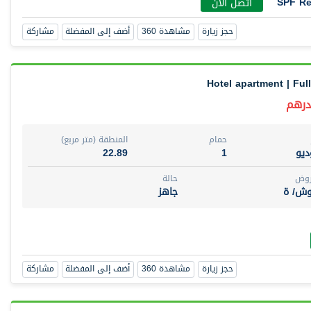
SPF Re
أتصل الأن
حجز زيارة
مشاهدة 360
أضف إلى المفضلة
مشاركة
Hotel apartment | Ful
حمام
المنطقة (متر مربع)
يو
1
22.89
روض
حالة
وش/ ة
جاهز
حجز زيارة
مشاهدة 360
أضف إلى المفضلة
مشاركة