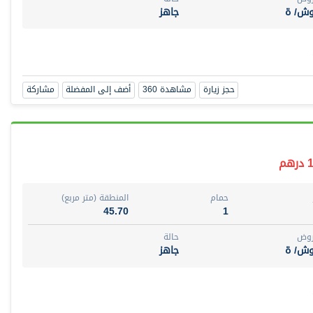
وش/ ة
جاهز
حجز زيارة
مشاهدة 360
أضف إلى المفضلة
مشاركة
م
حمام
المنطقة (متر مربع)
45.70
1
روض
حالة
وش/ ة
جاهز