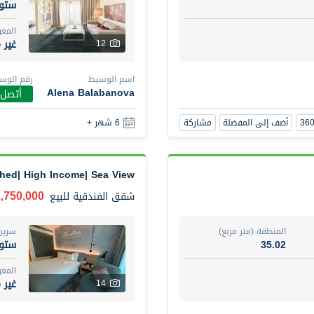
ستود
المع
غير 
12
اسم الوسيط
رقم الوس
Alena Balabanova
أتصل 
أضف إلى المفضلة
مشاركة
6 شهر +
shed| High Income| Sea View
1,750,000 دره
شقق الفندقية
للبيع
المنطقة (متر مربع)
سرير
35.02
ستود
المع
غير 
14