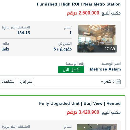
Furnished | High ROI I Near Metro Station
2,500,000 درهم
مكتب
للبيع
حمام
المنطقة (متر مربع)
134.15
1
المعروض
حالة
مفروش/ ة
جاهز
17
اسم الوسيط
رقم الوسيط
Mehrose Aslam
أتصل الأن
حجز زيارة
مشاهدة 360
6 شهر +
Fully Upgraded Unit | Burj View | Rented
3,420,900 درهم
مكتب
للبيع
حمام
المنطقة (متر مربع)