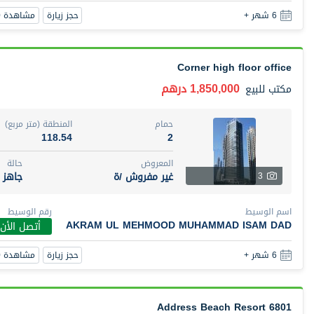
حجز زيارة
مشاهدة 360
6 شهر +
Corner high floor office
1,850,000 درهم
مكتب
للبيع
حمام
المنطقة (متر مربع)
118.54
2
المعروض
حالة
غير مفروش /ة
جاهز
3
اسم الوسيط
رقم الوسيط
AKRAM UL MEHMOOD MUHAMMAD ISAM DAD
أتصل الأن
حجز زيارة
مشاهدة 360
6 شهر +
6801 Address Beach Resort