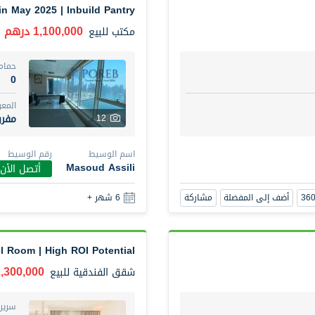
in May 2025 | Inbuild Pantry
1,100,000 درهم
مكتب
للبيع
حمام
0
المع
مفر
12
اسم الوسيط
رقم الوسيط
Masoud Assili
أتصل الأن
أضف إلى المفضلة
مشاركة
6 شهر +
el Room | High ROI Potential
1,300,000 دره
شقق الفندقية
للبيع
سرير