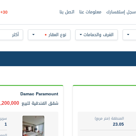
سجل إستفسارك
معلومات عنا
اتصل بنا
30+
الغرف والحمامات
نوع العقار
أكثر
Damac Paramount
1,200,000 دره
شقق الفندقية
للبيع
المنطقة (متر مربع)
سرير
1
23.05
المع