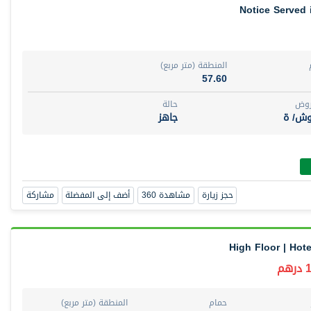
Notice Served 
المنطقة (متر مربع)
57.60
روض
حالة
وش/ ة
جاهز
حجز زيارة
مشاهدة 360
أضف إلى المفضلة
مشاركة
High Floor | Hot
م
حمام
المنطقة (متر مربع)