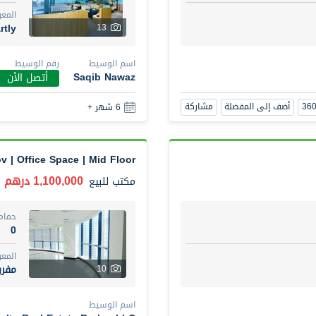
المع
rtly
13
اسم الوسيط
رقم الوسيط
Saqib Nawaz
أتصل الأن
أضف إلى المفضلة
مشاركة
6 شهر +
ov | Office Space | Mid Floor
1,100,000 درهم
مكتب
للبيع
حمام
0
المع
مفر
10
اسم الوسيط