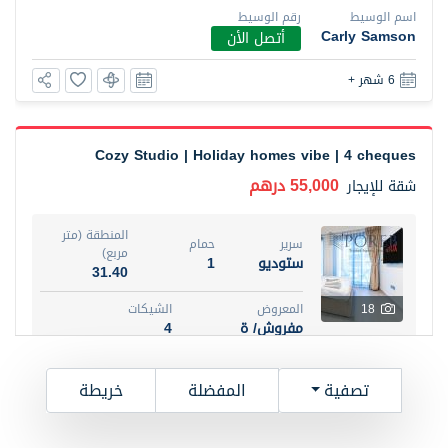
اسم الوسيط
رقم الوسيط
Carly Samson
أتصل الأن
6 شهر +
Cozy Studio | Holiday homes vibe | 4 cheques
55,000 درهم
شقة
للإيجار
المنطقة (متر
سرير
حمام
مربع)
ستوديو
1
31.40
18
المعروض
الشيكات
مفروش/ ة
4
اسم الوسيط
رقم الوسيط
تصفية
المفضلة
خريطة
Kristian De Jesus
أتصل الأن
6 شهر +