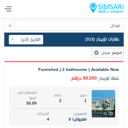
عقارات للإيجار (313)
الموقع
:
ميدان
Furnished | 2 bathrooms | Available Now
89,000 درهم
شقة
للإيجار
المنطقة (متر
سرير
حمام
مربع)
2
1
55.09
21
المعروض
الشيكات
مفروش/ ة
4