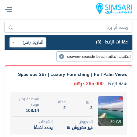
عقارات للإيجار (3)
الكلمات الدالة
:
seaview seaside beach
Spacious 2Br | Luxury Furnishing | Full Palm Views
265,000 درهم
شقة
للإيجار
المنطقة (متر
سرير
حمام
مربع)
2
2
108.14
30
المعروض
الشيكات
غير مفروش /ة
يحدد لاحقًا