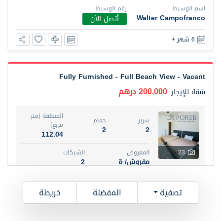
اسم الوسيط
رقم الوسيط
Walter Campofranco
أتصل الأن
6 شهر +
Fully Furnished - Full Beach View - Vacant
200,000 درهم
شقة
للإيجار
المنطقة (متر
سرير
حمام
مربع)
2
2
112.04
23
المعروض
الشيكات
مفروش/ ة
2
اسم الوسيط
رقم الوسيط
تصفية
المفضلة
خريطة
Kristian De Jesus
أتصل الأن
6 شهر +