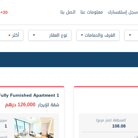
سجل إستفسارك
معلومات عنا
اتصل بنا
30+
الغرف والحمامات
نوع العقار
أكثر
1 Bed 808 SqFt Fully Furnished Apartment
126,000 درهم
شقة
للإيجار
المنطقة (متر مربع)
سرير
1
108.08
ت
المع