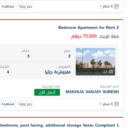
حجز زيارة
مشاهدة 360
6 شهر +
2 Bedroom Apartment for Rent
75,000 درهم
شقة
للإيجار
سرير
حمام
3
2
المعروض
الشيكا
مفروش/ة جزئيا
4
12
اسم الوسيط
رقم الوسيط
MAKHIJA SANJAY SURESH
أتصل الأن
حجز زيارة
مشاهدة 360
6 شهر +
1 bedroom, pool facing, additional storage Vastu Compliant