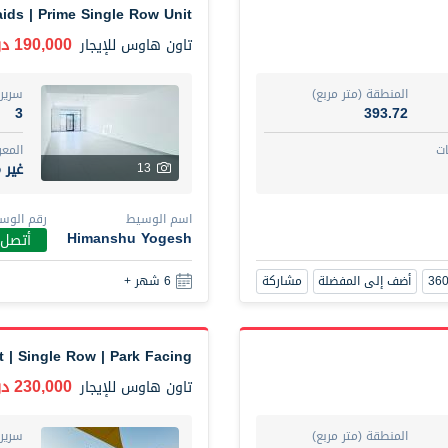
ids | Prime Single Row Unit
190,000 درهم
تاون هاوس
للإيجار
المنطقة (متر مربع)
سرير
3
393.72
ت
المع
غير 
13
اسم الوسيط
رقم الوس
Himanshu Yogesh
أتصل 
أضف إلى المفضلة
مشاركة
6 شهر +
 | Single Row | Park Facing
230,000 درهم
تاون هاوس
للإيجار
المنطقة (متر مربع)
سرير