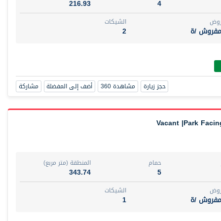
216.93
4
روض
الشيكات
مفروش /ة
2
حجز زيارة
مشاهدة 360
أضف إلى المفضلة
مشاركة
Vacant |Park Facin
حمام
المنطقة (متر مربع)
343.74
5
روض
الشيكات
مفروش /ة
1