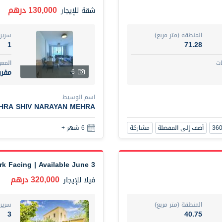
130,000 درهم
شقة
للإيجار
المنطقة (متر مربع)
سرير
1
71.28
ت
المع
مفر
6
اسم الوسيط
HRA SHIV NARAYAN MEHRA
أضف إلى المفضلة
مشاركة
6 شهر +
3 Bedroom | Park Facing | Available June
320,000 درهم
فيلا
للإيجار
المنطقة (متر مربع)
سرير
3
40.75