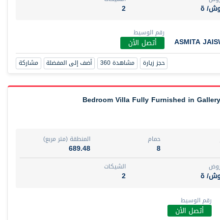
وش/ ة
2
رقم الوسيط
ASMITA JAI
أتصل الأن
حجز زيارة
مشاهدة 360
أضف إلى المفضلة
مشاركة
حمام
المنطقة (متر مربع)
689.48
8
روض
الشيكات
وش/ ة
2
رقم الوسيط
أتصل الأن