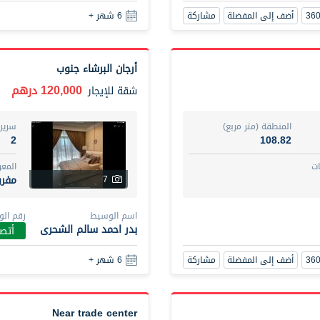
أضف إلى المفضلة
مشاركة
6 شهر +
أرجان البرشاء جنوب
120,000 درهم
شقة
للإيجار
المنطقة (متر مربع)
سرير
2
108.82
ت
المع
مفر
7
اسم الوسيط
رقم ال
بدر احمد سالم الشحرى
أتصل
أضف إلى المفضلة
مشاركة
6 شهر +
Near trade center