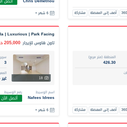
Chris Demetriou
أتصل ال
أضف إلى المفضلة
مشاركة
6 شهر +
la | Luxurious | Park Facing
205,000 درهم
تاون هاوس
للإيجار
المنطقة (متر مربع)
سرير
3
426.30
ت
المع
غير 
18
اسم الوسيط
رقم الوسيط
Nafees Idrees
أتصل الأن
أضف إلى المفضلة
مشاركة
6 شهر +