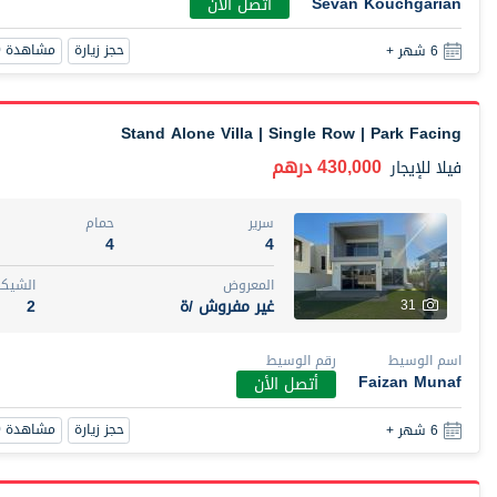
Sevan Kouchgarian
أتصل الأن
حجز زيارة
مشاهدة 360
6 شهر +
Stand Alone Villa | Single Row | Park Facing
430,000 درهم
فيلا
للإيجار
سرير
حمام
4
4
المعروض
الشيكا
غير مفروش /ة
2
31
اسم الوسيط
رقم الوسيط
Faizan Munaf
أتصل الأن
حجز زيارة
مشاهدة 360
6 شهر +