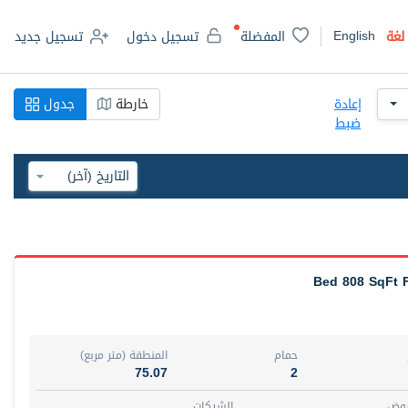
English
لغة
المفضلة
تسجيل دخول
تسجيل جديد
إعادة
خارطة
جدول
ضبط
حمام
المنطقة (متر مربع)
75.07
2
روض
الشيكات