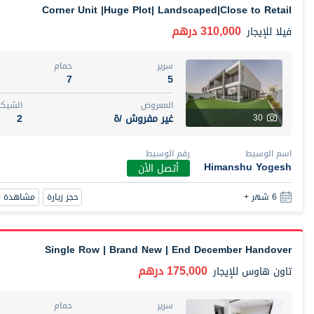
Corner Unit |Huge Plot| Landscaped|Close to Retail
310,000 درهم
فيلا
للإيجار
سرير
حمام
7
5
المعروض
الشيكا
غير مفروش /ة
2
30
اسم الوسيط
رقم الوسيط
Himanshu Yogesh
أتصل الأن
حجز زيارة
مشاهدة 360
6 شهر +
Single Row | Brand New | End December Handover
175,000 درهم
تاون هاوس
للإيجار
سرير
حمام