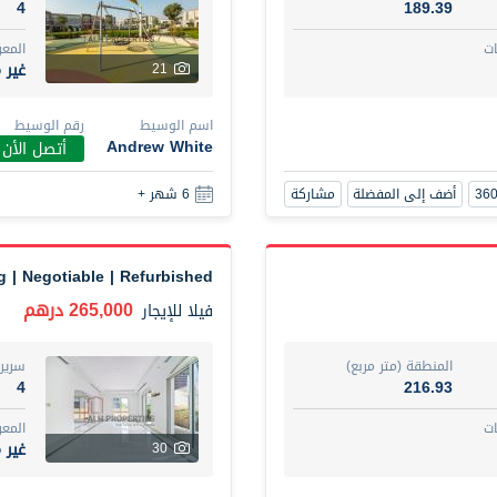
4
189.39
ت
المع
غير 
21
اسم الوسيط
رقم الوسيط
Andrew White
أتصل الأن
أضف إلى المفضلة
مشاركة
6 شهر +
g | Negotiable | Refurbished
265,000 درهم
فيلا
للإيجار
المنطقة (متر مربع)
سرير
4
216.93
ت
المع
غير 
30