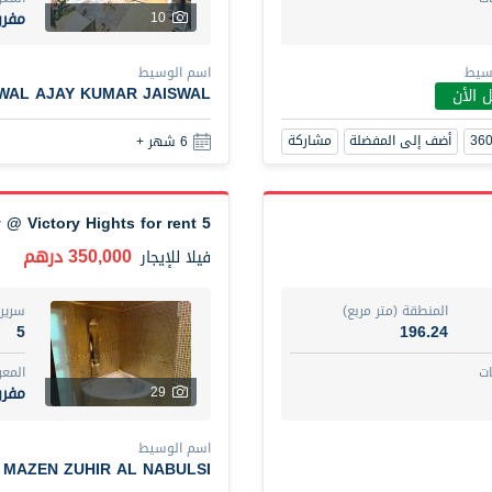
مفر
10
سيط
اسم الوسيط
SWAL AJAY KUMAR JAISWAL
 الأن
أضف إلى المفضلة
مشاركة
6 شهر +
5 Bedroom Villa Fully Furnished in Gallery @ Victory Hights for rent
350,000 درهم
فيلا
للإيجار
المنطقة (متر مربع)
سرير
5
196.24
ت
المع
مفر
29
اسم الوسيط
MAZEN ZUHIR AL NABULSI