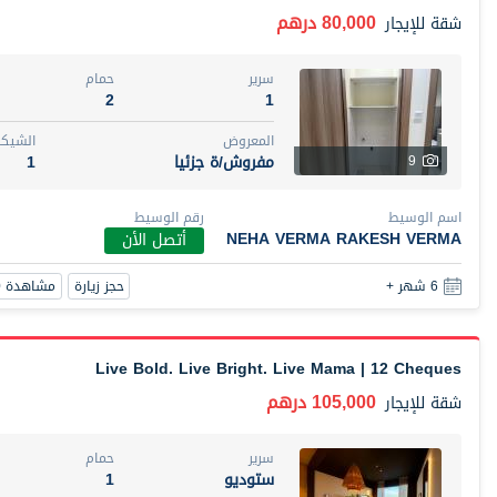
80,000 درهم
شقة
للإيجار
سرير
حمام
2
1
المعروض
الشيكا
مفروش/ة جزئيا
1
9
اسم الوسيط
رقم الوسيط
NEHA VERMA RAKESH VERMA
أتصل الأن
حجز زيارة
مشاهدة 360
6 شهر +
Live Bold. Live Bright. Live Mama | 12 Cheques
105,000 درهم
شقة
للإيجار
سرير
حمام
ستوديو
1