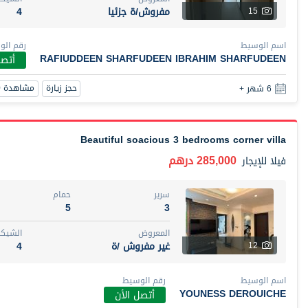
مفروش/ة جزئيا
4
15
اسم الوسيط
رقم الو
RAFIUDDEEN SHARFUDEEN IBRAHIM SHARFUDEEN
أتصل
حجز زيارة
مشاهدة 360
6 شهر +
Beautiful soacious 3 bedrooms corner villa
285,000 درهم
فيلا
للإيجار
سرير
حمام
5
3
المعروض
الشيكا
غير مفروش /ة
4
12
اسم الوسيط
رقم الوسيط
YOUNESS DEROUICHE
أتصل الأن