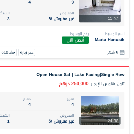
4
3
المعروض
الشيكا
غير مفروش /ة
3
11
اسم الوسيط
رقم الوسيط
Marta Hanusik
أتصل الأن
حجز زيارة
مشاهدة 360
6 شهر +
Open House Sat | Lake Facing|Single Row
250,000 درهم
تاون هاوس
للإيجار
سرير
حمام
4
4
المعروض
الشيكا
غير مفروش /ة
1
24