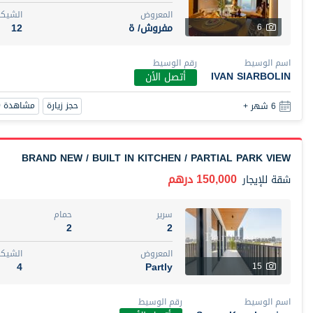
المعروض
الشيكا
مفروش/ ة
12
6
اسم الوسيط
رقم الوسيط
IVAN SIARBOLIN
أتصل الأن
حجز زيارة
مشاهدة 360
6 شهر +
BRAND NEW / BUILT IN KITCHEN / PARTIAL PARK VIEW
150,000 درهم
شقة
للإيجار
سرير
حمام
2
2
المعروض
الشيكا
4
Partly
15
اسم الوسيط
رقم الوسيط