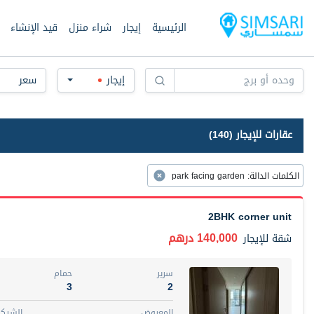
الرئيسية
إيجار
شراء منزل
قيد الإنشاء
إيجار
سعر
عقارات للإيجار (140)
الكلمات الدالة
:
park facing garden
2BHK corner unit
140,000 درهم
شقة
للإيجار
سرير
حمام
3
2
المعروض
الشيكا