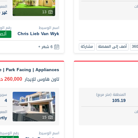
ت
المع
غير 
13
اسم الوسيط
رقم ال
Chris Lieb Van Wyk
أتصل
أضف إلى المفضلة
مشاركة
6 شهر +
 | Park Facing | Appliances
260,000 درهم
تاون هاوس
للإيجار
المنطقة (متر مربع)
سرير
4
105.19
ت
المع
rtly
15
اسم الوسيط
رقم الوسيط