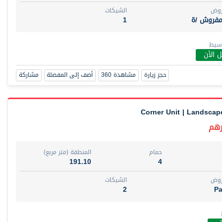
روض
الشيكات
مفروش /ة
1
وسيط
 الأن
حجز زيارة
مشاهدة 360
أضف إلى المفضلة
مشاركة
Corner Unit | Landscape
حمام
المنطقة (متر مربع)
191.10
4
روض
الشيكات
2
Pa