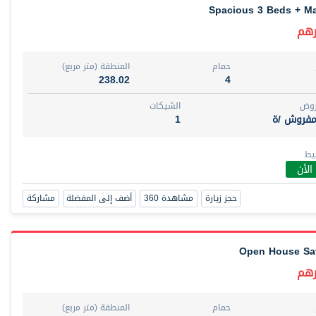
Spacious 3 Beds + Ma
حمام
المنطقة (متر مربع)
238.02
4
روض
الشيكات
مفروش /ة
1
يط
الأن
حجز زيارة
مشاهدة 360
أضف إلى المفضلة
مشاركة
Open House Sat
حمام
المنطقة (متر مربع)