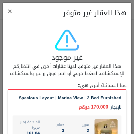
ose
×
هذا العقار غير متوفر
عقارات للإيجار (13751)
غير موجود
Modern Renovated Unit Near Marina Metro Station
هذا العقار غير متوفر. لدينا عقارات أخرى في انتظاركم
95,000 درهم
شقة
للإيجار
للإستكشاف. اضغط خروج أو انقر فوق زر عبر واستكشاف
المنطقة (متر
عقاراتمماثلة أخرى هي:
:
سرير
حمام
مربع)
1
1
70.03
Specious Layout | Marina View | 2 Bed Furnished
3
المعروض
الشيكات
170,000 درهم
للإيجار
غير مفروش /ة
1
المنطقة (متر
سرير
حمام
اسم الوسيط
رقم الوسيط
مربع)
3
2
NILOOFAR ABBAS VAKIL
أتصل الأن
161.84