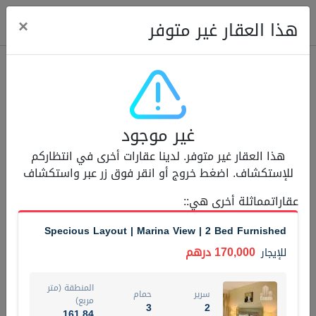
ose
×
هذا العقار غير متوفر
عقارات للإيجار (13749)
غير موجود
Modern Renovated Unit Near Marina Metro Station
هذا العقار غير متوفر. لدينا عقارات أخرى في انتظاركم
95,000 درهم
شقة
للإيجار
للإستكشاف. اضغط خروج أو انقر فوق زر عبر واستكشاف
المنطقة (متر
عقاراتمماثلة أخرى هي:
:
سرير
حمام
مربع)
1
1
70.03
Specious Layout | Marina View | 2 Bed Furnished
3
المعروض
الشيكات
170,000 درهم
للإيجار
غير مفروش /ة
1
المنطقة (متر
سرير
حمام
اسم الوسيط
رقم الوسيط
مربع)
3
2
NILOOFAR ABBAS VAKIL
أتصل الأن
161.84