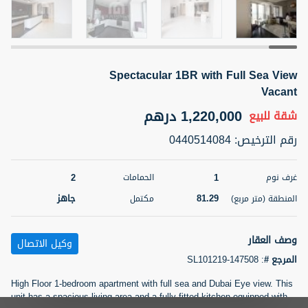
5 أشهر +
Spectacular 1BR with Full Sea View
2BR Golf, Pool & Villa View | 3 Bathrooms | 1,274.77 Sq
Ft | Ellington House II
Vacant
4,100,000 درهم
شقة
للبيع
1,220,000 درهم
شقة
للبيع
رقم الترخيص
:
0440514084
المنطقة (متر
سرير
حمام
مربع)
3
2
118.34
2
1
غرف نوم
الحمامات
22
حالة
81.29
جاهز
المنطقة (متر مربع)
مكتمل
المعروض
عقار على
غير مفروش /ة
الخريطة
وصف العقار
وكيل الاتصال
اسم الوسيط
رقم الوسيط
المرجع #
:
SL101219-147508
تصفية
المفضلة
خريطة
TATIANA VEBER
أتصل الأن
High Floor 1-bedroom apartment with full sea and Dubai Eye view. This
unit has a spacious living area and a fully fitted kitchen equipped with
5 أشهر +