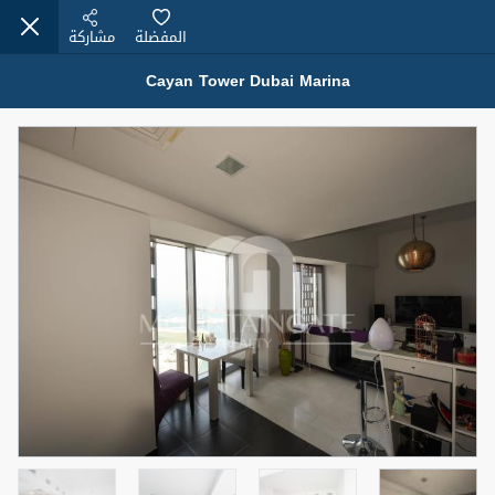
المفضلة
مشاركة
Cayan Tower Dubai Marina
عقارات للبيع (12441)
1.5 BHK 48 Parkside
1,350,000 درهم
شقة
للبيع
المنطقة (متر
سرير
حمام
مربع)
2
1
75.43
4
المعروض
حالة
مفروش/ة جزئيا
جاهز
اسم الوسيط
رقم الوسيط
MOHAMMED ARSHAD SAIYED
أتصل الأن