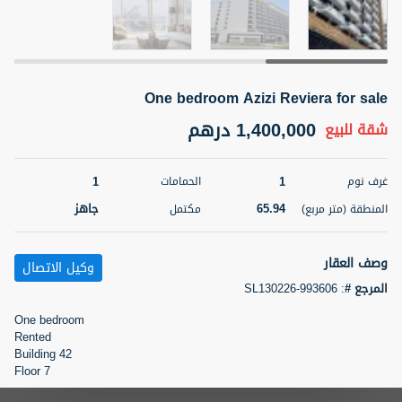
5 أشهر +
One bedroom Azizi Reviera for sale
2BR Golf, Pool & Villa View | 3 Bathrooms | 1,274.77 Sq
Ft | Ellington House II
1,400,000 درهم
شقة
للبيع
4,100,000 درهم
شقة
للبيع
1
1
غرف نوم
الحمامات
المنطقة (متر
سرير
حمام
مربع)
65.94
جاهز
المنطقة (متر مربع)
مكتمل
3
2
118.34
22
حالة
وصف العقار
المعروض
وكيل الاتصال
عقار على
غير مفروش /ة
المرجع #
:
SL130226-993606
الخريطة
One bedroom
اسم الوسيط
رقم الوسيط
Rented
تصفية
المفضلة
خريطة
TATIANA VEBER
أتصل الأن
Building 42
Floor 7
5 أشهر +