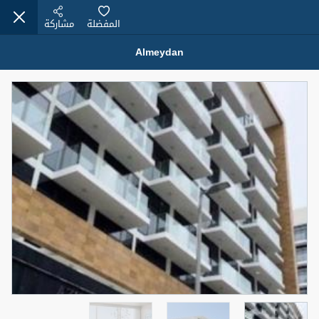
المفضلة
مشاركة
Almeydan
عقارات للبيع (12442)
1.5 BHK 48 Parkside
1,350,000 درهم
شقة
للبيع
المنطقة (متر
سرير
حمام
مربع)
2
1
75.43
4
المعروض
حالة
مفروش/ة جزئيا
جاهز
اسم الوسيط
رقم الوسيط
MOHAMMED ARSHAD SAIYED
أتصل الأن