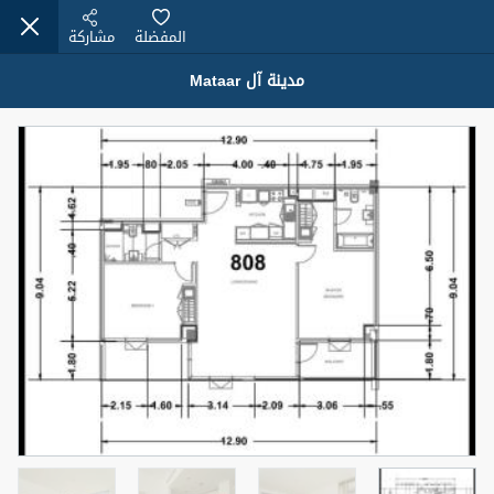
المفضلة
مشاركة
مدينة آل Mataar
عقارات للبيع (12441)
1.5 BHK 48 Parkside
1,350,000 درهم
شقة
للبيع
المنطقة (متر
سرير
حمام
مربع)
2
1
75.43
4
المعروض
حالة
مفروش/ة جزئيا
جاهز
اسم الوسيط
رقم الوسيط
MOHAMMED ARSHAD SAIYED
أتصل الأن