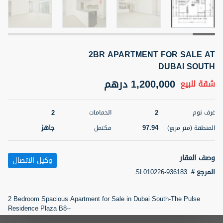
5 أشهر +
2BR APARTMENT FOR SALE AT
2BR Golf, Pool & Villa View | 3 Bathrooms | 1,274.77 Sq
Ft | Ellington House II
DUBAI SOUTH
4,100,000 درهم
شقة
للبيع
1,200,000 درهم
شقة
للبيع
المنطقة (متر
سرير
حمام
2
2
غرف نوم
الحمامات
مربع)
3
2
118.34
97.94
جاهز
المنطقة (متر مربع)
مكتمل
22
حالة
المعروض
عقار على
غير مفروش /ة
وصف العقار
وكيل الاتصال
الخريطة
المرجع #
:
SL010226-936183
اسم الوسيط
رقم الوسيط
تصفية
المفضلة
خريطة
TATIANA VEBER
أتصل الأن
2 Bedroom Spacious Apartment for Sale in Dubai South-The Pulse
Residence Plaza B8--
5 أشهر +
PRICE : AED 1.2 Million only