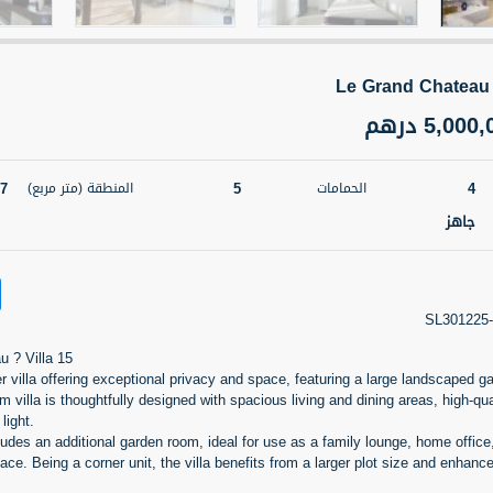
اسم الوسيط
رقم الوسيط
TATIANA VEBER
أتصل ال
Le Grand Chateau V
أضف إلى المفضلة
مشاركة
5 أشهر +
5,00 درهم
 plan Sobha Solis Motor city
27
5
4
الحمامات
المنطقة (متر مربع)
1,060,000 درهم
شقة
للبيع
جاهز
المنطقة (متر مربع)
سرير
1
117.53
SL301225-
المع
مفرو
3
 ? Villa 15
 villa offering exceptional privacy and space, featuring a large landscaped g
 villa is thoughtfully designed with spacious living and dining areas, high-qua
اسم الوسيط
ANNA RAJANNA GANGAIAH
light.
ludes an additional garden room, ideal for use as a family lounge, home office
ce. Being a corner unit, the villa benefits from a larger plot size and enhance
أضف إلى المفضلة
مشاركة
5 أشهر +