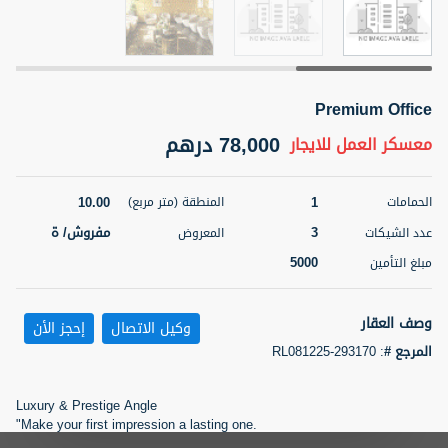
5 أشهر +
Premium Office
ELBRUS TOWER UNIT 2701 ON RENT
95,000 درهم
78,000 درهم
شقة
للإيجار
معسكر العمل
للايجار
المنطقة (متر
سرير
حمام
10.00
1
الحمامات
المنطقة (متر مربع)
مربع)
2
1
71.39
3
مفروش/ ة
عدد الشيكات
المعروض
5000
مبلغ التأمين
3
المعروض
الشيكات
مفروش/ ة
2
وصف العقار
وكيل الاتصال
إحجز الأن
اسم الوسيط
رقم الوسيط
ABDEMANAF EQBALBHAI KHANBHAI
أتصل
المرجع #
:
RL081225-293170
KHANBHAI EQBALBHAI SIRAJUDDIN
الأن
تصفية
المفضلة
خريطة
Luxury & Prestige Angle
5 أشهر +
"Make your first impression a lasting one.
Experience world-class office spaces that reflect your company?s