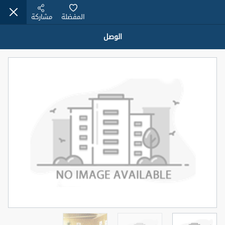
المفضلة
مشاركة
الوصل
عقارات للإيجار (13750)
Modern Renovated Unit Near Marina Metro Station
95,000 درهم
شقة
للإيجار
المنطقة (متر
سرير
حمام
مربع)
1
1
70.03
3
المعروض
الشيكات
غير مفروش /ة
1
اسم الوسيط
رقم الوسيط
NILOOFAR ABBAS VAKIL
أتصل الأن