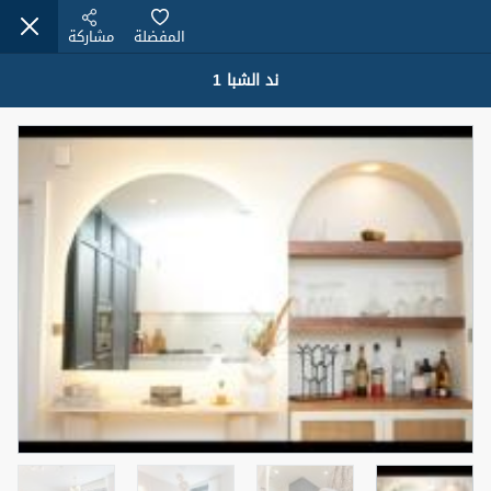
المفضلة
مشاركة
ند الشبا 1
عقارات للبيع (12441)
1.5 BHK 48 Parkside
1,350,000 درهم
شقة
للبيع
المنطقة (متر
سرير
حمام
مربع)
2
1
75.43
4
المعروض
حالة
مفروش/ة جزئيا
جاهز
اسم الوسيط
رقم الوسيط
MOHAMMED ARSHAD SAIYED
أتصل الأن