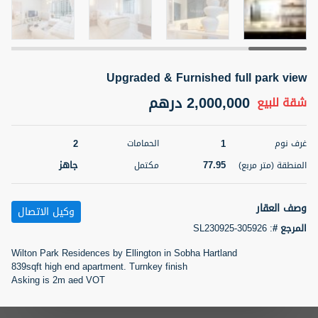
5 أشهر +
Upgraded & Furnished full park view
2BR Golf, Pool & Villa View | 3 Bathrooms | 1,274.77 Sq
Ft | Ellington House II
2,000,000 درهم
شقة
للبيع
4,100,000 درهم
شقة
للبيع
2
1
غرف نوم
الحمامات
المنطقة (متر
سرير
حمام
مربع)
77.95
جاهز
المنطقة (متر مربع)
مكتمل
3
2
118.34
22
حالة
وصف العقار
المعروض
وكيل الاتصال
عقار على
غير مفروش /ة
المرجع #
:
SL230925-305926
الخريطة
Wilton Park Residences by Ellington in Sobha Hartland
اسم الوسيط
رقم الوسيط
839sqft high end apartment. Turnkey finish
تصفية
المفضلة
خريطة
TATIANA VEBER
أتصل الأن
Asking is 2m aed VOT
5 أشهر +