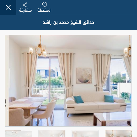
المفضلة
مشاركة
حدائق الشيخ محمد بن راشد
عقارات للإيجار (13751)
Modern Renovated Unit Near Marina Metro Station
95,000 درهم
شقة
للإيجار
المنطقة (متر
سرير
حمام
مربع)
1
1
70.03
3
المعروض
الشيكات
غير مفروش /ة
1
اسم الوسيط
رقم الوسيط
NILOOFAR ABBAS VAKIL
أتصل الأن