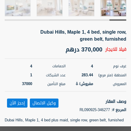
5 أشهر +
Dubai Hills, Maple 1, 4 bed, single row,
ELBRUS TOWER UNIT 2701 ON RENT
green belt, furnished
95,000 درهم
شقة
للإيجار
370,000 درهم
فيلا
للايجار
المنطقة (متر
سرير
حمام
مربع)
2
1
71.39
4
4
غرف نوم
الحمامات
1
283.44
المنطقة (متر مربع)
عدد الشيكات
3
المعروض
الشيكات
مفروش/ ة
2
مفروش/ ة
37000
المعروض
مبلغ التأمين
اسم الوسيط
رقم الوسيط
وصف العقار
ABDEMANAF EQBALBHAI KHANBHAI
أتصل
وكيل الاتصال
إحجز الأن
KHANBHAI EQBALBHAI SIRAJUDDIN
الأن
المرجع #
:
RL090925-346277
تصفية
المفضلة
خريطة
Dubai Hills, Maple 1, 4 bed plus maid, single row, green belt, furnished
5 أشهر +