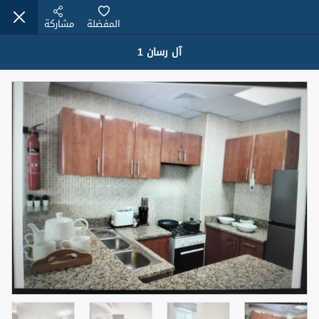
المفضلة
مشاركة
آل رسان 1
عقارات للبيع (12441)
1.5 BHK 48 Parkside
1,350,000 درهم
شقة
للبيع
المنطقة (متر
سرير
حمام
مربع)
2
1
75.43
4
المعروض
حالة
مفروش/ة جزئيا
جاهز
اسم الوسيط
رقم الوسيط
MOHAMMED ARSHAD SAIYED
أتصل الأن