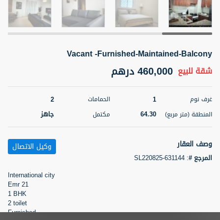
5 أشهر +
Vacant -Furnished-Maintained-Balcony
2BR Golf, Pool & Villa View | 3 Bathrooms | 1,274.77 Sq
Ft | Ellington House II
460,000 درهم
شقة
للبيع
4,100,000 درهم
شقة
للبيع
2
1
غرف نوم
الحمامات
المنطقة (متر
سرير
حمام
مربع)
64.30
جاهز
المنطقة (متر مربع)
مكتمل
3
2
118.34
22
حالة
وصف العقار
المعروض
وكيل الاتصال
عقار على
غير مفروش /ة
المرجع #
:
SL220825-631144
الخريطة
International city
اسم الوسيط
رقم الوسيط
Emr 21
تصفية
المفضلة
خريطة
TATIANA VEBER
أتصل الأن
1 BHK
2 toilet
Furnished
5 أشهر +