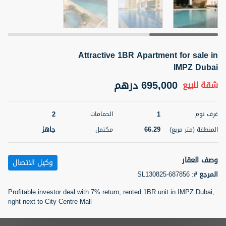
5 أشهر +
Attractive 1BR Apartment for sale in
2BR Golf, Pool & Villa View | 3 Bathrooms | 1,274.77 Sq
Ft | Ellington House II
IMPZ Dubai
4,100,000 درهم
شقة
للبيع
695,000 درهم
شقة
للبيع
المنطقة (متر
سرير
حمام
2
1
غرف نوم
الحمامات
مربع)
3
2
118.34
66.29
جاهز
المنطقة (متر مربع)
مكتمل
22
حالة
المعروض
عقار على
غير مفروش /ة
وصف العقار
وكيل الاتصال
الخريطة
المرجع #
:
SL130825-687856
اسم الوسيط
رقم الوسيط
Profitable investor deal with 7% return, rented 1BR unit in IMPZ Dubai,
تصفية
المفضلة
خريطة
TATIANA VEBER
أتصل الأن
right next to City Centre Mall
5 أشهر +