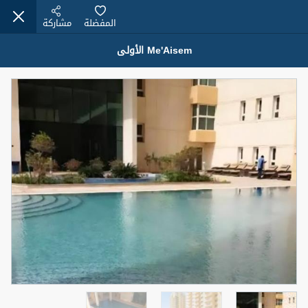
المفضلة
مشاركة
Me'Aisem الأولى
عقارات للبيع (12441)
1.5 BHK 48 Parkside
1,350,000 درهم
شقة
للبيع
المنطقة (متر
سرير
حمام
مربع)
2
1
75.43
4
المعروض
حالة
مفروش/ة جزئيا
جاهز
اسم الوسيط
رقم الوسيط
MOHAMMED ARSHAD SAIYED
أتصل الأن