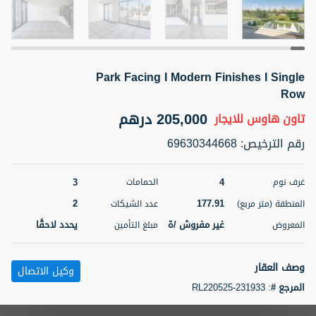
5 أشهر +
Park Facing I Modern Finishes I Single
ELBRUS TOWER UNIT 2701 ON RENT
Row
95,000 درهم
شقة
للإيجار
205,000 درهم
تاون هاوس
للايجار
المنطقة (متر
سرير
حمام
رقم الترخيص
:
69630344668
مربع)
2
1
71.39
3
4
غرف نوم
الحمامات
3
المعروض
الشيكات
مفروش/ ة
2
2
177.91
المنطقة (متر مربع)
عدد الشيكات
غير مفروش /ة
يحدد لاحقًا
المعروض
مبلغ التأمين
اسم الوسيط
رقم الوسيط
ABDEMANAF EQBALBHAI KHANBHAI
أتصل
KHANBHAI EQBALBHAI SIRAJUDDIN
الأن
وصف العقار
وكيل الاتصال
تصفية
المفضلة
خريطة
المرجع #
:
RL220525-231933
5 أشهر +
Paragon Properties proudly presents this exceptional four-bedroom