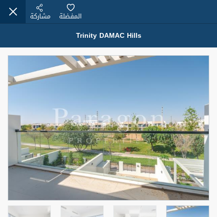
المفضلة
مشاركة
Trinity DAMAC Hills
عقارات للإيجار (13749)
Modern Renovated Unit Near Marina Metro Station
95,000 درهم
شقة
للإيجار
المنطقة (متر
سرير
حمام
مربع)
1
1
70.03
3
المعروض
الشيكات
غير مفروش /ة
1
اسم الوسيط
رقم الوسيط
NILOOFAR ABBAS VAKIL
أتصل الأن