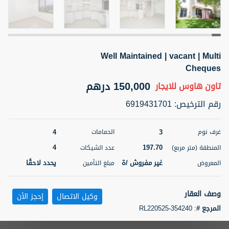
5 أشهر +
Well Maintained | vacant | Multi
ELBRUS TOWER UNIT 2701 ON RENT
Cheques
95,000 درهم
شقة
للإيجار
150,000 درهم
تاون هاوس
للايجار
المنطقة (متر
سرير
حمام
رقم الترخيص
:
6919431701
مربع)
2
1
71.39
4
3
غرف نوم
الحمامات
3
المعروض
الشيكات
مفروش/ ة
2
4
197.70
المنطقة (متر مربع)
عدد الشيكات
غير مفروش /ة
يحدد لاحقًا
المعروض
مبلغ التأمين
اسم الوسيط
رقم الوسيط
ABDEMANAF EQBALBHAI KHANBHAI
أتصل
KHANBHAI EQBALBHAI SIRAJUDDIN
الأن
وصف العقار
وكيل الاتصال
إحجز الأن
تصفية
المفضلة
خريطة
المرجع #
:
RL220525-354240
5 أشهر +
Paragon Properties proudly presents this beautifully maintained, owner-