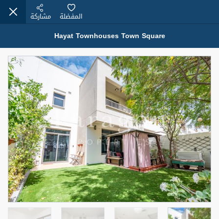
المفضلة
مشاركة
Hayat Townhouses Town Square
عقارات للإيجار (13751)
Modern Renovated Unit Near Marina Metro Station
95,000 درهم
شقة
للإيجار
المنطقة (متر
سرير
حمام
مربع)
1
1
70.03
3
المعروض
الشيكات
غير مفروش /ة
1
اسم الوسيط
رقم الوسيط
NILOOFAR ABBAS VAKIL
أتصل الأن