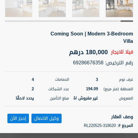
5 أشهر +
Coming Soon | Modern 3-Bedroom
ELBRUS TOWER UNIT 2701 ON RENT
Villa
95,000 درهم
شقة
للإيجار
180,000 درهم
فيلا
للايجار
المنطقة (متر
سرير
حمام
رقم الترخيص
:
69286676358
مربع)
2
1
71.39
4
3
غرف نوم
الحمامات
3
المعروض
الشيكات
مفروش/ ة
2
2
194.09
المنطقة (متر مربع)
عدد الشيكات
غير مفروش /ة
يحدد لاحقًا
المعروض
مبلغ التأمين
اسم الوسيط
رقم الوسيط
ABDEMANAF EQBALBHAI KHANBHAI
أتصل
KHANBHAI EQBALBHAI SIRAJUDDIN
الأن
وصف العقار
وكيل الاتصال
إحجز الأن
تصفية
المفضلة
خريطة
المرجع #
:
RL220525-318620
5 أشهر +
Coming soon, this well-appointed 3-bedroom villa offers the perfect