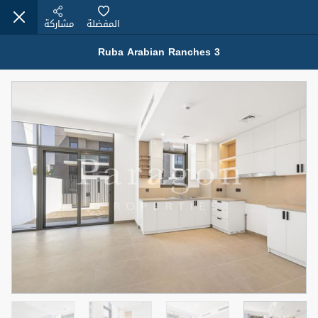
المفضلة
مشاركة
Ruba Arabian Ranches 3
عقارات للإيجار (13751)
Modern Renovated Unit Near Marina Metro Station
95,000 درهم
شقة
للإيجار
المنطقة (متر
سرير
حمام
مربع)
1
1
70.03
3
المعروض
الشيكات
غير مفروش /ة
1
اسم الوسيط
رقم الوسيط
NILOOFAR ABBAS VAKIL
أتصل الأن