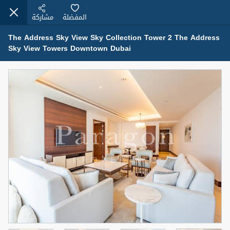
المفضلة
مشاركة
The Address Sky View Sky Collection Tower 2 The Address
Sky View Towers Downtown Dubai
عقارات للإيجار (13751)
Modern Renovated Unit Near Marina Metro Station
95,000 درهم
شقة
للإيجار
المنطقة (متر
سرير
حمام
مربع)
1
1
70.03
3
المعروض
الشيكات
غير مفروش /ة
1
اسم الوسيط
رقم الوسيط
NILOOFAR ABBAS VAKIL
أتصل الأن