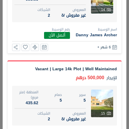
14
المعروض
الشيكات
5 أشهر +
غير مفروش /ة
2
اسم الوسيط
رقم الوسيط
ELBRUS TOWER UNIT 2701 ON RENT
Danny James Archer
أتصل الأن
95,000 درهم
شقة
للإيجار
6 شهر +
المنطقة (متر
سرير
حمام
مربع)
2
1
71.39
Vacant | Large 14k Plot | Well Maintained
3
المعروض
الشيكات
500,000 درهم
للإيجار
مفروش/ ة
2
المنطقة (متر
سرير
حمام
اسم الوسيط
رقم الوسيط
مربع)
5
5
ABDEMANAF EQBALBHAI KHANBHAI
أتصل
435.62
KHANBHAI EQBALBHAI SIRAJUDDIN
الأن
تصفية
المفضلة
خريطة
15
المعروض
الشيكات
غير مفروش /ة
2
5 أشهر +