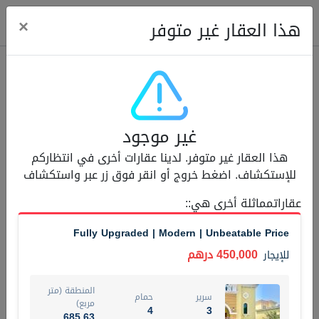
ose
×
هذا العقار غير متوفر
عقارات للإيجار (13750)
غير موجود
Modern Renovated Unit Near Marina Metro Station
هذا العقار غير متوفر. لدينا عقارات أخرى في انتظاركم
95,000 درهم
شقة
للإيجار
للإستكشاف. اضغط خروج أو انقر فوق زر عبر واستكشاف
المنطقة (متر
عقاراتمماثلة أخرى هي:
:
سرير
حمام
مربع)
1
1
70.03
Fully Upgraded | Modern | Unbeatable Price
3
المعروض
الشيكات
450,000 درهم
للإيجار
غير مفروش /ة
1
المنطقة (متر
سرير
حمام
اسم الوسيط
رقم الوسيط
مربع)
4
3
NILOOFAR ABBAS VAKIL
أتصل الأن
685.63