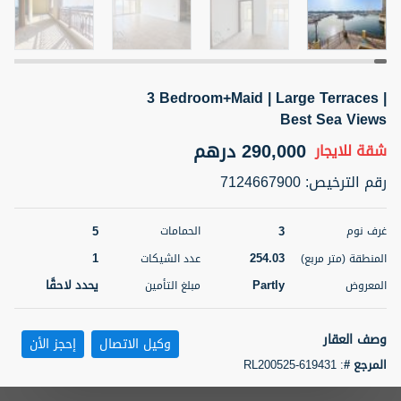
5 أشهر +
3 Bedroom+Maid | Large Terraces |
ELBRUS TOWER UNIT 2701 ON RENT
Best Sea Views
95,000 درهم
شقة
للإيجار
290,000 درهم
شقة
للايجار
المنطقة (متر
سرير
حمام
رقم الترخيص
:
7124667900
مربع)
2
1
71.39
5
3
غرف نوم
الحمامات
3
المعروض
الشيكات
مفروش/ ة
2
1
254.03
المنطقة (متر مربع)
عدد الشيكات
Partly
يحدد لاحقًا
المعروض
مبلغ التأمين
اسم الوسيط
رقم الوسيط
ABDEMANAF EQBALBHAI KHANBHAI
أتصل
KHANBHAI EQBALBHAI SIRAJUDDIN
الأن
وصف العقار
وكيل الاتصال
إحجز الأن
تصفية
المفضلة
خريطة
المرجع #
:
RL200525-619431
5 أشهر +
The Palm Jumeirah