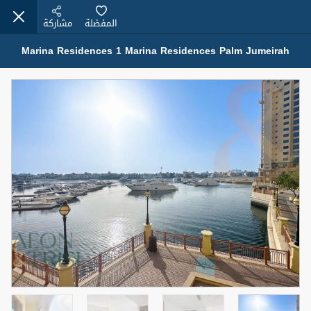
المفضلة
مشاركة
Marina Residences 1 Marina Residences Palm Jumeirah
عقارات للإيجار (13750)
Modern Renovated Unit Near Marina Metro Station
95,000 درهم
شقة
للإيجار
المنطقة (متر
سرير
حمام
مربع)
1
1
70.03
3
المعروض
الشيكات
غير مفروش /ة
1
اسم الوسيط
رقم الوسيط
NILOOFAR ABBAS VAKIL
أتصل الأن