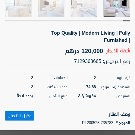
5 أشهر +
Top Quality | Modern Living | Fully
ELBRUS TOWER UNIT 2701 ON RENT
Furnished |
95,000 درهم
شقة
للإيجار
120,000 درهم
شقة
للايجار
المنطقة (متر
سرير
حمام
رقم الترخيص
:
7129363665
مربع)
2
1
71.39
2
2
غرف نوم
الحمامات
3
المعروض
الشيكات
مفروش/ ة
2
2
74.88
المنطقة (متر مربع)
عدد الشيكات
مفروش/ ة
يحدد لاحقًا
المعروض
مبلغ التأمين
اسم الوسيط
رقم الوسيط
ABDEMANAF EQBALBHAI KHANBHAI
أتصل
KHANBHAI EQBALBHAI SIRAJUDDIN
الأن
وصف العقار
وكيل الاتصال
تصفية
المفضلة
خريطة
المرجع #
:
RL200525-735783
5 أشهر +
Aykon Towere C reveals a thoughtfully designed layout, maximizing