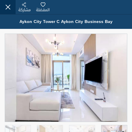
المفضلة
مشاركة
Aykon City Tower C Aykon City Business Bay
عقارات للإيجار (13750)
Modern Renovated Unit Near Marina Metro Station
95,000 درهم
شقة
للإيجار
المنطقة (متر
سرير
حمام
مربع)
1
1
70.03
3
المعروض
الشيكات
غير مفروش /ة
1
اسم الوسيط
رقم الوسيط
NILOOFAR ABBAS VAKIL
أتصل الأن