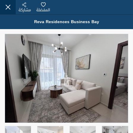
المفضلة
مشاركة
Reva Residences Business Bay
عقارات للبيع (12441)
1.5 BHK 48 Parkside
1,350,000 درهم
شقة
للبيع
المنطقة (متر
سرير
حمام
مربع)
2
1
75.43
4
المعروض
حالة
مفروش/ة جزئيا
جاهز
اسم الوسيط
رقم الوسيط
MOHAMMED ARSHAD SAIYED
أتصل الأن