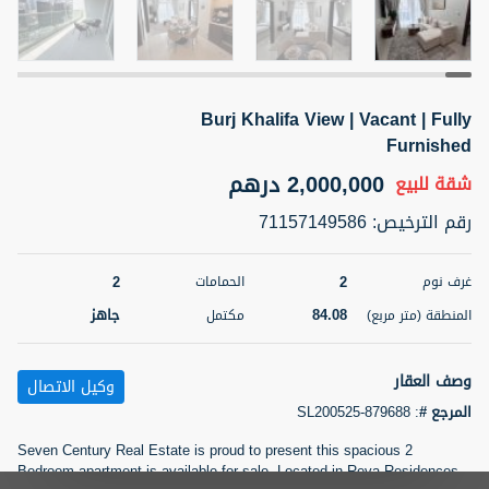
5 أشهر +
Burj Khalifa View | Vacant | Fully
2BR Golf, Pool & Villa View | 3 Bathrooms | 1,274.77 Sq
Ft | Ellington House II
Furnished
4,100,000 درهم
شقة
للبيع
2,000,000 درهم
شقة
للبيع
رقم الترخيص
:
71157149586
المنطقة (متر
سرير
حمام
مربع)
3
2
118.34
2
2
غرف نوم
الحمامات
22
حالة
84.08
جاهز
المنطقة (متر مربع)
مكتمل
المعروض
عقار على
غير مفروش /ة
الخريطة
وصف العقار
وكيل الاتصال
اسم الوسيط
رقم الوسيط
المرجع #
:
SL200525-879688
تصفية
المفضلة
خريطة
TATIANA VEBER
أتصل الأن
Seven Century Real Estate is proud to present this spacious 2
Bedroom apartment is available for sale. Located in Reva Residences,
5 أشهر +