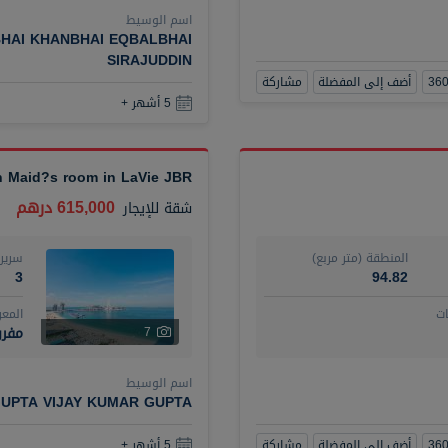
اسم الوسيط
HAI KHANBHAI EQBALBHAI
SIRAJUDDIN
أضف إلى المفضلة
مشاركة
5 أشهر +
th Maid?s room in LaVie JBR
615,000 درهم
شقة
للإيجار
المنطقة (متر مربع)
سرير
3
94.82
ت
المع
مفر
7
اسم الوسيط
UPTA VIJAY KUMAR GUPTA
أضف إلى المفضلة
مشاركة
5 أشهر +