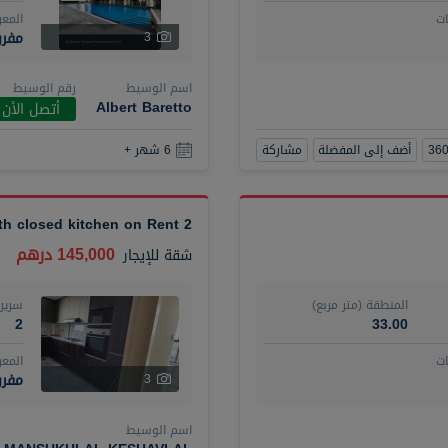
ت
المع
مفر
3
اسم الوسيط
رقم الوسيط
Albert Baretto
أتصل الأن
أضف إلى المفضلة
مشاركة
6 شهر +
2 BR plus maid with closed kitchen on Rent
145,000 درهم
شقة
للإيجار
المنطقة (متر مربع)
سرير
2
33.00
ت
المع
مفرو
3
اسم الوسيط