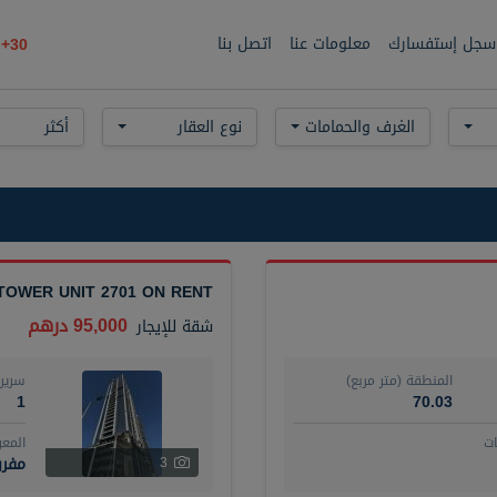
سجل إستفسارك
معلومات عنا
اتصل بنا
30+
الغرف والحمامات
نوع العقار
أكثر
TOWER UNIT 2701 ON RENT
95,000 درهم
شقة
للإيجار
المنطقة (متر مربع)
سرير
1
70.03
ت
المع
مفر
3