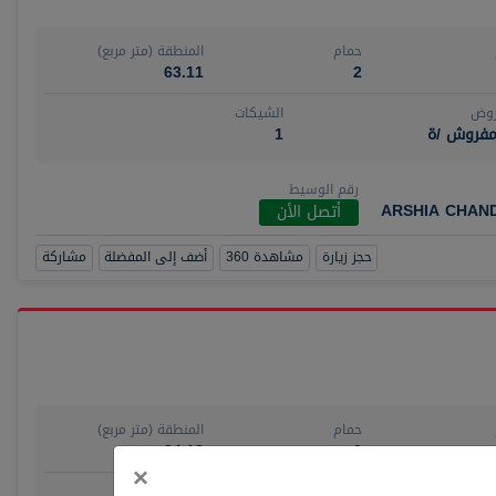
حمام
المنطقة (متر مربع)
63.11
2
روض
الشيكات
مفروش /ة
1
رقم الوسيط
ARSHIA CHAN
أتصل الأن
حجز زيارة
مشاهدة 360
أضف إلى المفضلة
مشاركة
حمام
المنطقة (متر مربع)
84.18
0
Close
×
روض
الشيكات