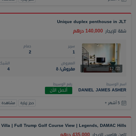
Unique duplex penthouse in JLT
140,000 درهم
شقة
للإيجار
سرير
حمام
2
1
المعروض
الشيكا
مفروش/ ة
4
12
اسم الوسيط
رقم الوسيط
DANIEL JAMES ASHER
أتصل الأن
حجز زيارة
مشاهدة 360
5 أشهر +
Villa | Full Trump Golf Course View | Legends, DAMAC Hills
435,000 درهم
تاون هاوس
للإيجار