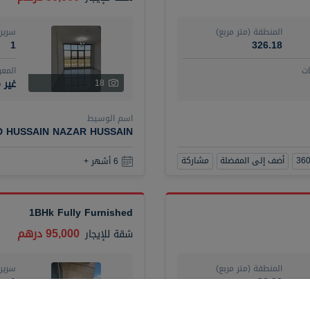
المنطقة (متر مربع)
سرير
1
326.18
ت
المع
غير 
18
اسم الوسيط
D HUSSAIN NAZAR HUSSAIN
أضف إلى المفضلة
مشاركة
6 أشهر +
1BHk Fully Furnished
95,000 درهم
شقة
للإيجار
المنطقة (متر مربع)
سرير
1
90.96
ت
المع