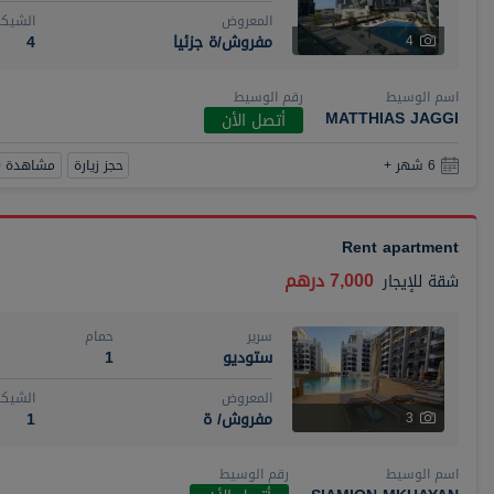
المعروض
الشيكا
مفروش/ة جزئيا
4
4
اسم الوسيط
رقم الوسيط
MATTHIAS JAGGI
أتصل الأن
حجز زيارة
مشاهدة 360
6 شهر +
Rent apartment
7,000 درهم
شقة
للإيجار
سرير
حمام
ستوديو
1
المعروض
الشيكا
مفروش/ ة
1
3
اسم الوسيط
رقم الوسيط