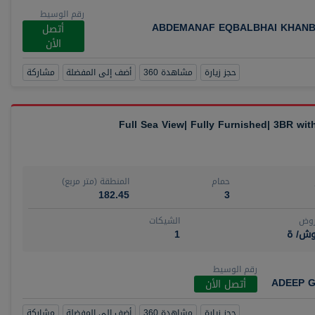
رقم الوسيط
ABDEMANAF EQBALBHAI KHANB
أتصل
الأن
حجز زيارة
مشاهدة 360
أضف إلى المفضلة
مشاركة
Full Sea View| Fully Furnished| 3BR wi
حمام
المنطقة (متر مربع)
182.45
3
روض
الشيكات
وش/ ة
1
رقم الوسيط
ADEEP G
أتصل الأن
حجز زيارة
مشاهدة 360
أضف إلى المفضلة
مشاركة