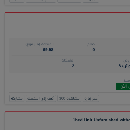
حمام
المنطقة (متر مربع)
69.98
0
روض
الشيكات
وش/ ة
2
سيط
 الأن
حجز زيارة
مشاهدة 360
أضف إلى المفضلة
مشاركة
1bed Unit Unfurnished wit