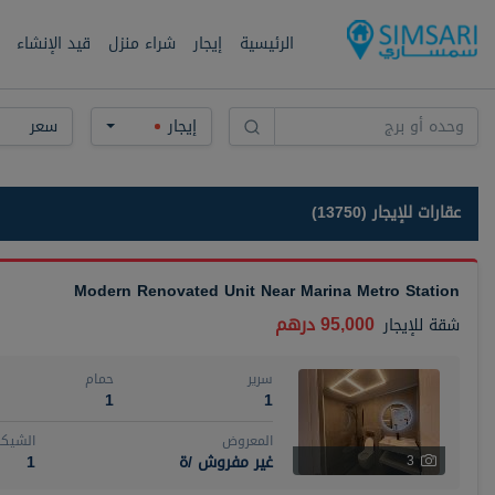
الرئيسية
إيجار
شراء منزل
قيد الإنشاء
إيجار
سعر
عقارات للإيجار (13750)
Modern Renovated Unit Near Marina Metro Station
95,000 درهم
شقة
للإيجار
سرير
حمام
1
1
المعروض
الشيكا
غير مفروش /ة
1
3