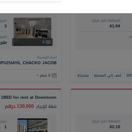
120,000 درهم
فيلا
للإيجار
المنطقة (متر مربع)
سرير
3
61.94
ت
المع
مفرو
4
اسم الوسيط
MPUZHAYIL CHACKO JACOB
أضف إلى المفضلة
مشاركة
6 شهر +
 1BED for rent at Downtown
130,000 درهم
شقة
للإيجار
المنطقة (متر مربع)
سرير
1
62.10