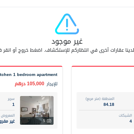
مفر
7
اسم الوسيط
AM BAHA ALDIN AL BAYATI
غير موجود
أضف إلى المفضلة
مشاركة
6 شهر +
 لدينا عقارات أخرى في انتظاركم للإستكشاف. اضغط خروج أو انقر
Dubai
Fully furnished 2-be
74,500 درهم
شقة
للإيجار
itchen 1 bedroom apartment
105,000 درهم
للإيجار
المنطقة (متر مربع)
سرير
1
67.43
المنطقة (متر مربع)
سرير
ت
المع
1
84.18
غير 
7
الشيكات
المعروض
4
غير مفر
5
اسم الوسيط
مصعب مهدى محمد عبدالرسول