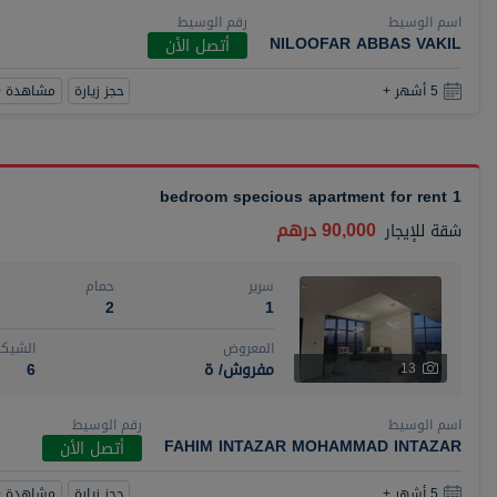
اسم الوسيط
رقم الوسيط
NILOOFAR ABBAS VAKIL
أتصل الأن
حجز زيارة
مشاهدة 360
5 أشهر +
1 bedroom specious apartment for rent
90,000 درهم
شقة
للإيجار
سرير
حمام
2
1
المعروض
الشيكا
مفروش/ ة
6
13
اسم الوسيط
رقم الوسيط
FAHIM INTAZAR MOHAMMAD INTAZAR
أتصل الأن
حجز زيارة
مشاهدة 360
5 أشهر +