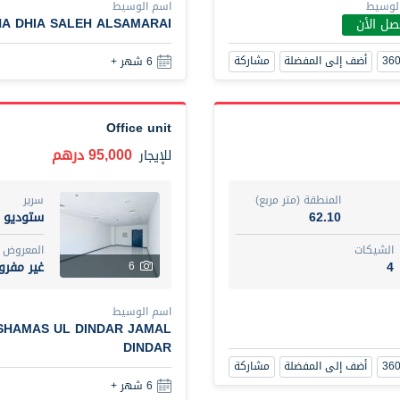
الوسيط
اسم الوسيط
أضف إلى المفضلة
مشاركة
6 شهر +
A DHIA SALEH ALSAMARAI
صل الأن
أضف إلى المفضلة
مشاركة
6 شهر +
New Studio for rent
48,000 درهم
شقة
للإيجار
Office unit
95,000 درهم
للإيجار
المنطقة (متر مربع)
سرير
80.44
ستود
المنطقة (متر مربع)
سرير
ت
المع
62.10
ستوديو
غير 
3
الشيكات
المعروض
4
غير مفر
6
اسم الوسيط
UHI DIT TAMAR DAKESSIAN
اسم الوسيط
أضف إلى المفضلة
مشاركة
6 شهر +
SHAMAS UL DINDAR JAMAL
DINDAR
أضف إلى المفضلة
مشاركة
6 شهر +
3 bhk villa near maktoum airport r/a