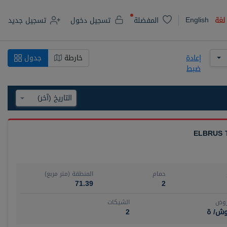
English
لغة
المفضلة
تسجيل دخول
تسجيل جديد
إعادة
خارطة
جدول
ضبط
ELBRUS 
حمام
المنطقة (متر مربع)
71.39
2
روض
الشيكات
وش/ ة
2