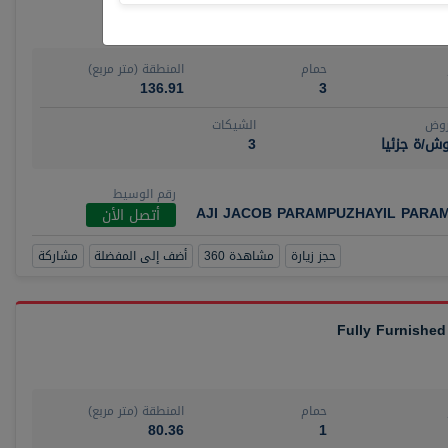
حمام
المنطقة (متر مربع)
136.91
3
روض
الشيكات
ش/ة جزئيا
3
رقم الوسيط
AJI JACOB PARAMPUZHAYIL PARA
أتصل الأن
حجز زيارة
مشاهدة 360
أضف إلى المفضلة
مشاركة
Fully Furnished
حمام
المنطقة (متر مربع)
80.36
1