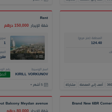
Rent
150,000 درهم
شقة
للإيجار
المنطقة (متر مربع)
سرير
1
124.40
ت
المع
مفر
3
اسم الوسيط
رقم الو
KIRILL VORKUNOV
أتصل
أضف إلى المفضلة
مشاركة
5 أشهر +
hout Balcony Meydan avenue
Brand New 6BR Corner 
80,000 درهم
شقة
للإيجار