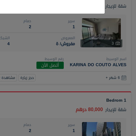
110,000 درهم
شقة
للإيجار
سرير
حمام
2
1
المعروض
الشيكا
مفروش/ ة
4
3
اسم الوسيط
رقم الوسيط
KARINA DO COUTO ALVES
أتصل الأن
حجز زيارة
مشاهدة 360
6 شهر +
1 Bedrom
80,000 درهم
شقة
للإيجار
سرير
حمام
2
1