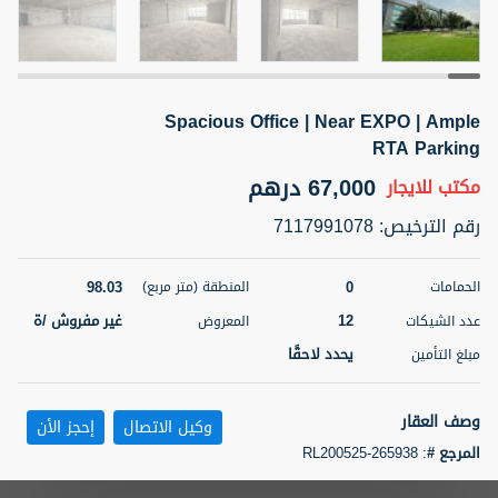
5 أشهر +
Spacious Office | Near EXPO | Ample
ELBRUS TOWER UNIT 2701 ON RENT
RTA Parking
95,000 درهم
شقة
للإيجار
67,000 درهم
مكتب
للايجار
المنطقة (متر
سرير
حمام
رقم الترخيص
:
7117991078
مربع)
2
1
71.39
98.03
0
الحمامات
المنطقة (متر مربع)
3
المعروض
الشيكات
مفروش/ ة
2
12
غير مفروش /ة
عدد الشيكات
المعروض
يحدد لاحقًا
مبلغ التأمين
اسم الوسيط
رقم الوسيط
ABDEMANAF EQBALBHAI KHANBHAI
أتصل
KHANBHAI EQBALBHAI SIRAJUDDIN
الأن
وصف العقار
وكيل الاتصال
إحجز الأن
تصفية
المفضلة
خريطة
المرجع #
:
RL200525-265938
5 أشهر +
Your Homes Real Estate LLC is pleased to offer this unique