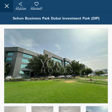
المفضلة
مشاركة
Schon Business Park Dubai Investment Park (DIP)
عقارات للإيجار (13753)
Modern Renovated Unit Near Marina Metro Station
95,000 درهم
شقة
للإيجار
المنطقة (متر
سرير
حمام
مربع)
1
1
70.03
3
المعروض
الشيكات
غير مفروش /ة
1
اسم الوسيط
رقم الوسيط
NILOOFAR ABBAS VAKIL
أتصل الأن