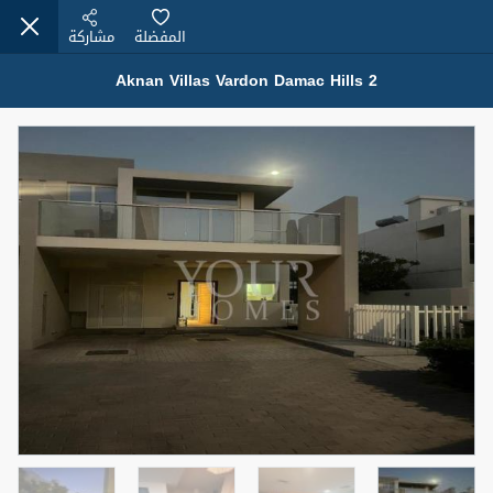
المفضلة
مشاركة
Aknan Villas Vardon Damac Hills 2
عقارات للبيع (12441)
1.5 BHK 48 Parkside
1,350,000 درهم
شقة
للبيع
المنطقة (متر
سرير
حمام
مربع)
2
1
75.43
4
المعروض
حالة
مفروش/ة جزئيا
جاهز
اسم الوسيط
رقم الوسيط
MOHAMMED ARSHAD SAIYED
أتصل الأن