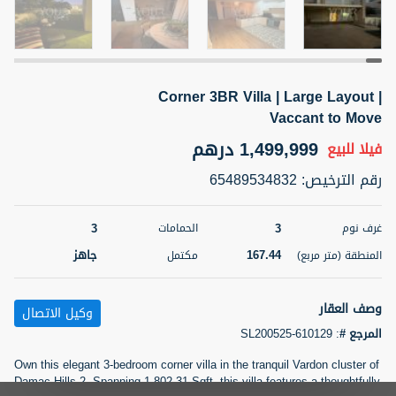
5 أشهر +
Corner 3BR Villa | Large Layout |
2BR Golf, Pool & Villa View | 3 Bathrooms | 1,274.77 Sq
Ft | Ellington House II
Vaccant to Move
4,100,000 درهم
شقة
للبيع
1,499,999 درهم
فيلا
للبيع
رقم الترخيص
:
65489534832
المنطقة (متر
سرير
حمام
مربع)
3
2
118.34
3
3
غرف نوم
الحمامات
22
حالة
167.44
جاهز
المنطقة (متر مربع)
مكتمل
المعروض
عقار على
غير مفروش /ة
الخريطة
وصف العقار
وكيل الاتصال
اسم الوسيط
رقم الوسيط
المرجع #
:
SL200525-610129
تصفية
المفضلة
خريطة
TATIANA VEBER
أتصل الأن
Own this elegant 3-bedroom corner villa in the tranquil Vardon cluster of
Damac Hills 2. Spanning 1,802.31 Sqft, this villa features a thoughtfully
5 أشهر +