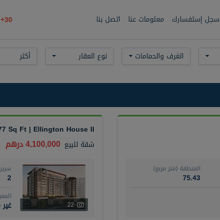
سجل إستفسارك
معلومات عنا
اتصل بنا
30+
الغرف والحمامات
نوع العقار
أكثر
77 Sq Ft | Ellington House II
4,100,000 درهم
شقة
للبيع
المنطقة (متر مربع)
سرير
2
75.43
المع
غير 
22