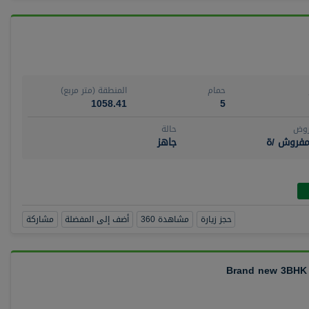
حمام
المنطقة (متر مربع)
1058.41
5
روض
حالة
مفروش /ة
جاهز
حجز زيارة
مشاهدة 360
أضف إلى المفضلة
مشاركة
Brand new 3BHK +