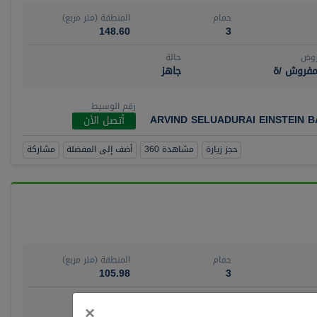
حمام
المنطقة (متر مربع)
148.60
3
روض
حالة
مفروش /ة
جاهز
رقم الوسيط
ARVIND SELUADURAI EINSTEIN 
أتصل الأن
حجز زيارة
مشاهدة 360
أضف إلى المفضلة
مشاركة
حمام
المنطقة (متر مربع)
105.98
3
روض
حالة
Close
×
ش/ة جزئيا
جاهز