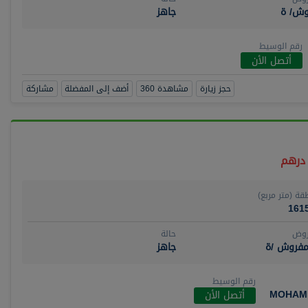
وش/ ة
جاهز
رقم الوسيط
أتصل الأن
حجز زيارة
مشاهدة 360
أضف إلى المفضلة
مشاركة
قة (متر مربع)
161
روض
حالة
مفروش /ة
جاهز
رقم الوسيط
MOHAM
أتصل الأن