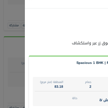
رقم الوسيط
RAJKUMAR REDDY BEER
أتصل الأن
حجز زيارة
مشاهدة 360
أضف إلى المفضلة
مشاركة
 فوق زر عبر واستكشاف
Spacious 1 BHK | P
حمام
المنطقة (متر مربع)
278.64
4
روض
حالة
ش/ة جزئيا
جاهز
حمام
المنطقة (متر مربع)
83.18
2
الوسيط
صل الأن
حالة
وش /ة
حجز زيارة
مشاهدة 360
أضف إلى المفضلة
مشاركة