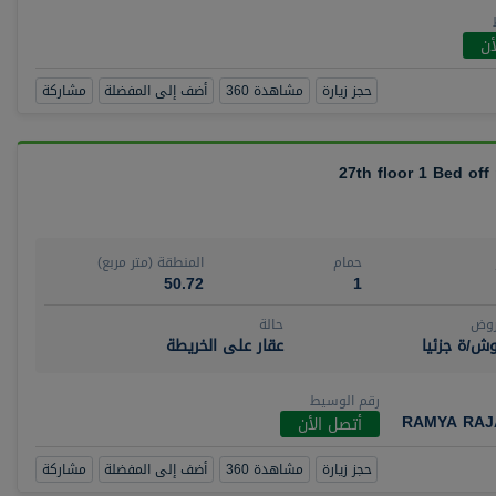
أن
حجز زيارة
مشاهدة 360
أضف إلى المفضلة
مشاركة
27th floor 1 Bed off
حمام
المنطقة (متر مربع)
50.72
1
روض
حالة
ش/ة جزئيا
عقار على الخريطة
رقم الوسيط
RAMYA RAJ
أتصل الأن
حجز زيارة
مشاهدة 360
أضف إلى المفضلة
مشاركة