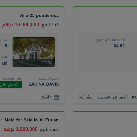
Villa 25 ponderosa
16,000,000 درهم
فيلا
للبيع
المنطقة (متر مربع)
سرير
5
94.82
المع
غير 
17
اسم الوسيط
رقم الوسيط
SAKINA DAVIS
أتصل الأن
أضف إلى المفضلة
مشاركة
5 أشهر +
 Maid for Sale in Al Furjan
1,900,000 درهم
شقة
للبيع