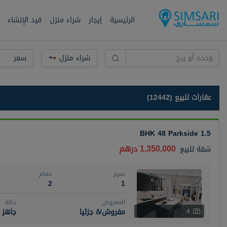
الرئيسية
إيجار
شراء منزل
قيد الإنشاء
شراء منزل
سعر
عقارات للبيع (12442)
1.5 BHK 48 Parkside
1,350,000 درهم
شقة
للبيع
سرير
حمام
2
1
المعروض
حالة
مفروش/ة جزئيا
جاهز
4