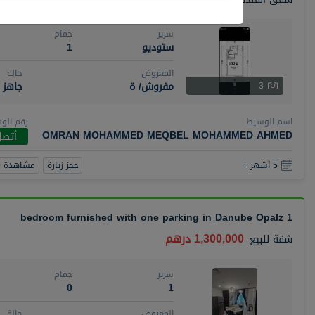
سرير
حمام
ستوديو
1
المعروض
حالة
مفروش/ ة
جاهز
3
اسم الوسيط
رقم الو
OMRAN MOHAMMED MEQBEL MOHAMMED AHMED
أتصل
حجز زيارة
مشاهدة 360
5 أشهر +
1 bedroom furnished with one parking in Danube Opalz
1,300,000 درهم
شقة
للبيع
سرير
حمام
0
1
المعروض
حالة