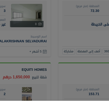
المنطقة (متر مربع)
سرير
3
72.30
المع
على الخريطة
غير 
8
اسم الوسيط
BALAKRISHNAN SELVADURAI
أضف إلى المفضلة
مشاركة
5 أشهر +
EQUITI HOMES
1,650,000 درهم
شقة
للبيع
المنطقة (متر مربع)
سرير
2
153.71
المع
مفرو
4