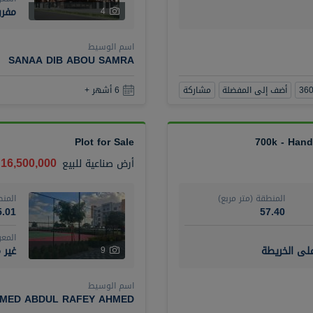
مفر
4
اسم الوسيط
SANAA DIB ABOU SAMRA
أضف إلى المفضلة
مشاركة
6 أشهر +
Plot for Sale
700k - Hand
16,500,000 درهم
أرض صناعية
للبيع
المنطقة (متر مربع)
المنط
5.01
57.40
المع
على الخريطة
غير 
9
اسم الوسيط
MED ABDUL RAFEY AHMED