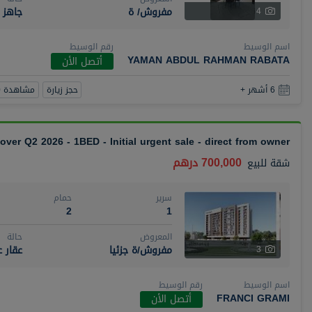
مفروش/ ة
جاهز
4
اسم الوسيط
رقم الوسيط
YAMAN ABDUL RAHMAN RABATA
أتصل الأن
حجز زيارة
مشاهدة 360
6 أشهر +
over Q2 2026 - 1BED - Initial urgent sale - direct from owner
700,000 درهم
شقة
للبيع
سرير
حمام
2
1
المعروض
حالة
مفروش/ة جزئيا
عقار 
3
اسم الوسيط
رقم الوسيط
FRANCI GRAMI
أتصل الأن