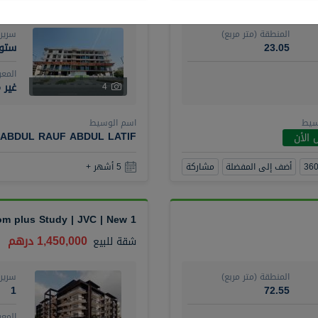
المنطقة (متر مربع)
سرير
23.05
ستود
المع
غير 
4
سيط
اسم الوسيط
ABDUL RAUF ABDUL LATIF
 الأن
أضف إلى المفضلة
مشاركة
5 أشهر +
1 Bedroom plus Study | JVC | New
1,450,000 درهم
شقة
للبيع
المنطقة (متر مربع)
سرير
1
72.55
المع