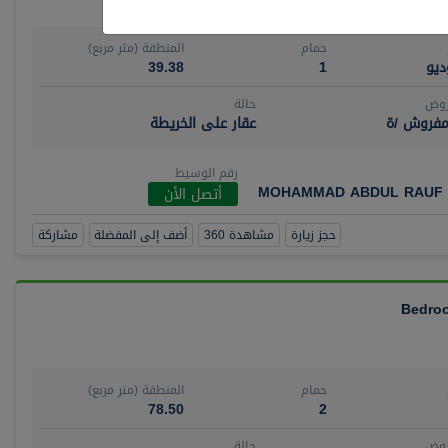
حمام
المنطقة (متر مربع)
يو
1
39.38
روض
حالة
مفروش /ة
عقار على الخريطة
رقم الوسيط
MOHAMMAD ABDUL RAUF 
أتصل الأن
حجز زيارة
مشاهدة 360
أضف إلى المفضلة
مشاركة
حمام
المنطقة (متر مربع)
78.50
2
روض
حالة