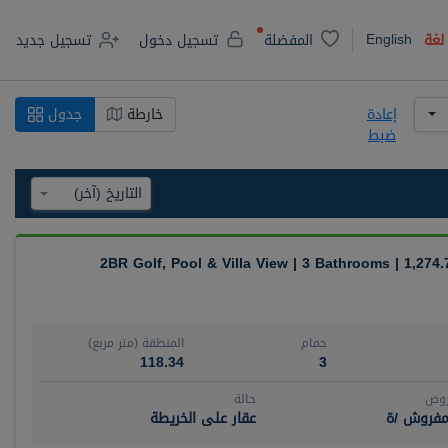
English
لغة
المفضلة
تسجيل دخول
تسجيل جديد
إعادة
خارطة
جدول
ضبط
2BR Golf, Pool & Villa View | 3 Bathrooms | 1,274.
حمام
المنطقة (متر مربع)
118.34
3
روض
حالة
مفروش /ة
عقار على الخريطة