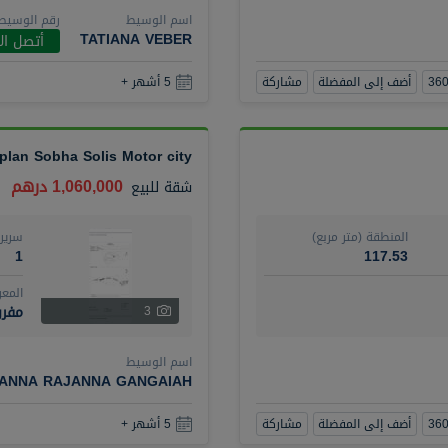
اسم الوسيط
رقم الوسيط
TATIANA VEBER
أتصل ال
أضف إلى المفضلة
مشاركة
5 أشهر +
 plan Sobha Solis Motor city
1,060,000 درهم
شقة
للبيع
المنطقة (متر مربع)
سرير
1
117.53
المع
مفرو
3
اسم الوسيط
ANNA RAJANNA GANGAIAH
أضف إلى المفضلة
مشاركة
5 أشهر +