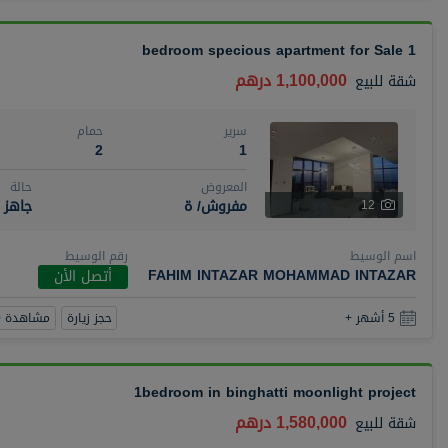
1 bedroom specious apartment for Sale
1,100,000 درهم
شقة
للبيع
سرير
حمام
2
1
المعروض
حالة
مفروش/ ة
جاهز
12
اسم الوسيط
رقم الوسيط
FAHIM INTAZAR MOHAMMAD INTAZAR
أتصل الأن
حجز زيارة
مشاهدة 360
5 أشهر +
1bedroom in binghatti moonlight project
1,580,000 درهم
شقة
للبيع