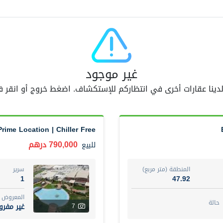
اسم الوسيط
AM GOPAL REDDY BEERAM
أضف إلى المفضلة
مشاركة
5 أشهر +
غير موجود
 لدينا عقارات أخرى في انتظاركم للإستكشاف. اضغط خروج أو انقر
3 Bedroom Villa
4,300,000 درهم
فيلا
للبيع
rime Location | Chiller Free
المنطقة (متر مربع)
سرير
3
65.94
790,000 درهم
للبيع
المع
مفرو
3
المنطقة (متر مربع)
سرير
1
47.92
اسم الوسيط
رقم 
المعروض
GEORGES AL HABEL
أت
حالة
غير مفر
7
أضف إلى المفضلة
مشاركة
5 أشهر +