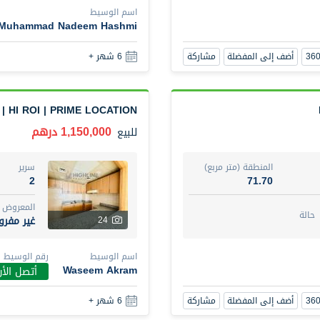
اسم الوسيط
Muhammad Nadeem Hashmi
1 Bed Room Fully furnished Vida Residence
أضف إلى المفضلة
مشاركة
6 شهر +
2,000,000 درهم
شقة
للبيع
 HI ROI | PRIME LOCATION
المنطقة (متر مربع)
سرير
1
88.01
1,150,000 درهم
للبيع
المع
على الخريطة
مفر
8
المنطقة (متر مربع)
سرير
2
71.70
اسم الوسيط
رقم الوسي
المعروض
BEKZAT ADAYEV
أتصل ال
حالة
غير مفر
24
أضف إلى المفضلة
مشاركة
5 أشهر +
اسم الوسيط
رقم الوسيط
Waseem Akram
أتصل الأن
Harmony by Al Mizan
أضف إلى المفضلة
مشاركة
6 شهر +
670,000 درهم
شقة
للبيع