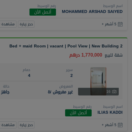
اسم الوسيط
رقم الوسيط
MOHAMMED ARSHAD SAIYED
أتصل الأن
حجز زيارة
مشاهدة 360
5 أشهر +
2 Bed + maid Room | vacant | Pool View | New Building
1,770,000 درهم
شقة
للبيع
سرير
حمام
4
2
المعروض
حالة
غير مفروش /ة
جاهز
16
اسم الوسيط
رقم الوسيط
ILIAS KADDI
أتصل الأن
حجز زيارة
مشاهدة 360
5 أشهر +