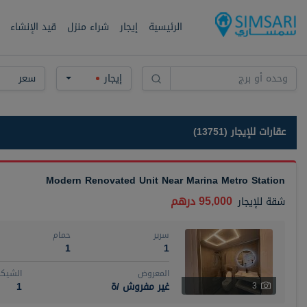
الرئيسية
إيجار
شراء منزل
قيد الإنشاء
إيجار
سعر
عقارات للإيجار (13751)
Modern Renovated Unit Near Marina Metro Station
95,000 درهم
شقة
للإيجار
سرير
حمام
1
1
المعروض
الشيكا
غير مفروش /ة
1
3