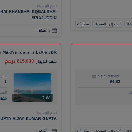
اسم الوسيط
HAI KHANBHAI EQBALBHAI
SIRAJUDDIN
أضف إلى المفضلة
مشاركة
5 أشهر +
th Maid?s room in LaVie JBR
615,000 درهم
شقة
للإيجار
المنطقة (متر مربع)
سرير
3
94.82
ت
المع
مفر
7
اسم الوسيط
UPTA VIJAY KUMAR GUPTA
أضف إلى المفضلة
مشاركة
5 أشهر +