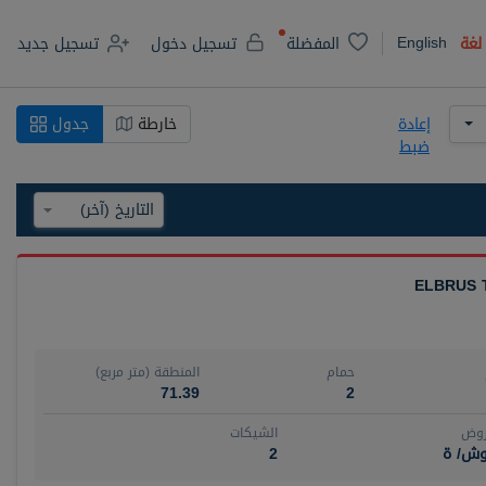
English
لغة
المفضلة
تسجيل دخول
تسجيل جديد
إعادة
خارطة
جدول
ضبط
ELBRUS 
حمام
المنطقة (متر مربع)
71.39
2
روض
الشيكات
وش/ ة
2