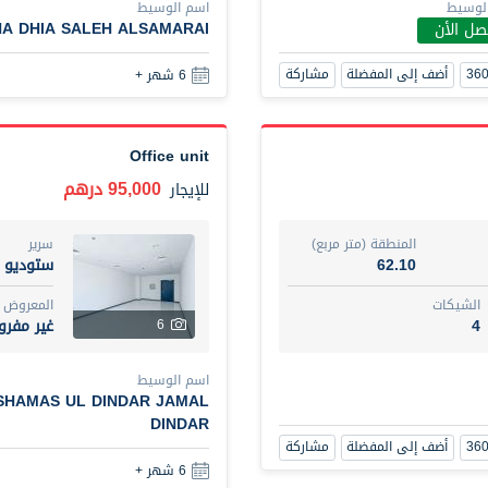
الوسيط
اسم الوسيط
أضف إلى المفضلة
مشاركة
6 شهر +
A DHIA SALEH ALSAMARAI
صل الأن
أضف إلى المفضلة
مشاركة
6 شهر +
New Studio for rent
48,000 درهم
شقة
للإيجار
Office unit
95,000 درهم
للإيجار
المنطقة (متر مربع)
سرير
80.44
ستود
المنطقة (متر مربع)
سرير
ت
المع
62.10
ستوديو
غير 
3
الشيكات
المعروض
4
غير مفر
6
اسم الوسيط
UHI DIT TAMAR DAKESSIAN
اسم الوسيط
أضف إلى المفضلة
مشاركة
6 شهر +
SHAMAS UL DINDAR JAMAL
DINDAR
أضف إلى المفضلة
مشاركة
6 شهر +
3 bhk villa near maktoum airport r/a