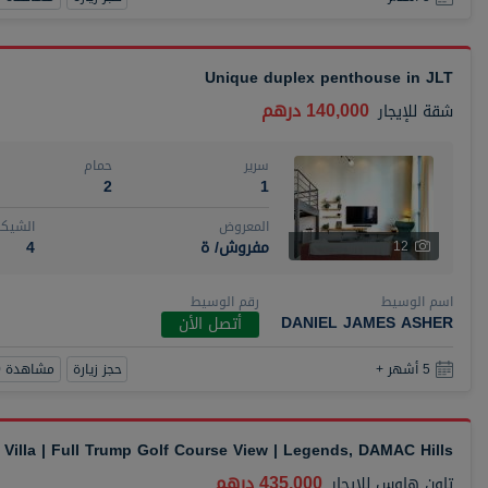
Unique duplex penthouse in JLT
140,000 درهم
شقة
للإيجار
سرير
حمام
2
1
المعروض
الشيكا
مفروش/ ة
4
12
اسم الوسيط
رقم الوسيط
DANIEL JAMES ASHER
أتصل الأن
حجز زيارة
مشاهدة 360
5 أشهر +
Villa | Full Trump Golf Course View | Legends, DAMAC Hills
435,000 درهم
تاون هاوس
للإيجار