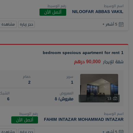
اسم الوسيط
رقم الوسيط
NILOOFAR ABBAS VAKIL
أتصل الأن
حجز زيارة
مشاهدة 360
5 أشهر +
1 bedroom specious apartment for rent
90,000 درهم
شقة
للإيجار
سرير
حمام
2
1
المعروض
الشيكا
مفروش/ ة
6
13
اسم الوسيط
رقم الوسيط
FAHIM INTAZAR MOHAMMAD INTAZAR
أتصل الأن
حجز زيارة
مشاهدة 360
5 أشهر +