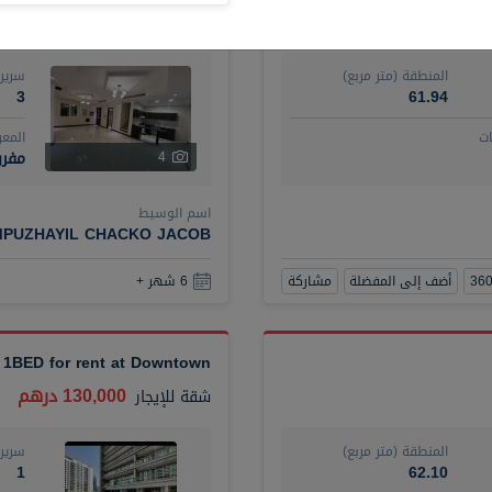
120,000 درهم
فيلا
للإيجار
المنطقة (متر مربع)
سرير
3
61.94
ت
المع
مفرو
4
اسم الوسيط
MPUZHAYIL CHACKO JACOB
أضف إلى المفضلة
مشاركة
6 شهر +
 1BED for rent at Downtown
130,000 درهم
شقة
للإيجار
المنطقة (متر مربع)
سرير
1
62.10