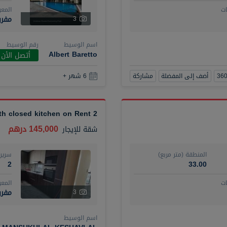
ت
المع
مفر
3
اسم الوسيط
رقم الوسيط
Albert Baretto
أتصل الأن
أضف إلى المفضلة
مشاركة
6 شهر +
2 BR plus maid with closed kitchen on Rent
145,000 درهم
شقة
للإيجار
المنطقة (متر مربع)
سرير
2
33.00
ت
المع
مفرو
3
اسم الوسيط