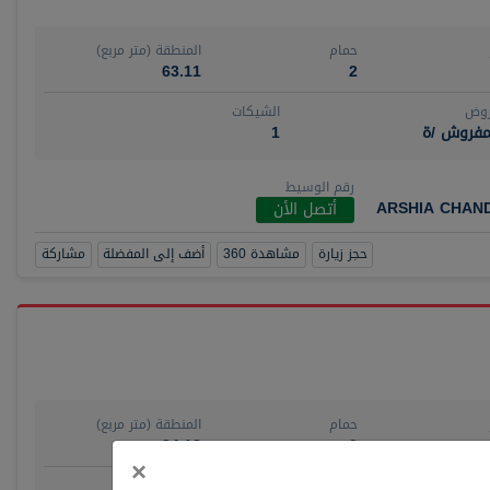
حمام
المنطقة (متر مربع)
63.11
2
روض
الشيكات
مفروش /ة
1
رقم الوسيط
ARSHIA CHAN
أتصل الأن
حجز زيارة
مشاهدة 360
أضف إلى المفضلة
مشاركة
حمام
المنطقة (متر مربع)
84.18
0
Close
×
روض
الشيكات