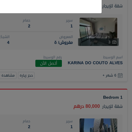
110,000 درهم
شقة
للإيجار
سرير
حمام
2
1
المعروض
الشيكا
مفروش/ ة
4
3
اسم الوسيط
رقم الوسيط
KARINA DO COUTO ALVES
أتصل الأن
حجز زيارة
مشاهدة 360
6 شهر +
1 Bedrom
80,000 درهم
شقة
للإيجار
سرير
حمام
2
1