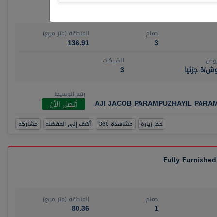
حمام
المنطقة (متر مربع)
136.91
3
روض
الشيكات
ش/ة جزئيا
3
رقم الوسيط
AJI JACOB PARAMPUZHAYIL PARA
أتصل الأن
حجز زيارة
مشاهدة 360
أضف إلى المفضلة
مشاركة
Fully Furnished
حمام
المنطقة (متر مربع)
80.36
1