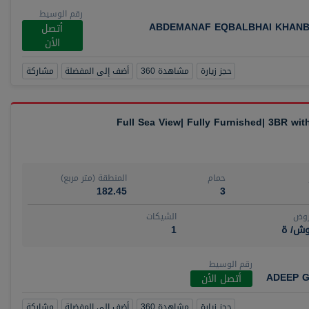
رقم الوسيط
ABDEMANAF EQBALBHAI KHANB
أتصل
الأن
حجز زيارة
مشاهدة 360
أضف إلى المفضلة
مشاركة
Full Sea View| Fully Furnished| 3BR wi
حمام
المنطقة (متر مربع)
182.45
3
روض
الشيكات
وش/ ة
1
رقم الوسيط
ADEEP G
أتصل الأن
حجز زيارة
مشاهدة 360
أضف إلى المفضلة
مشاركة