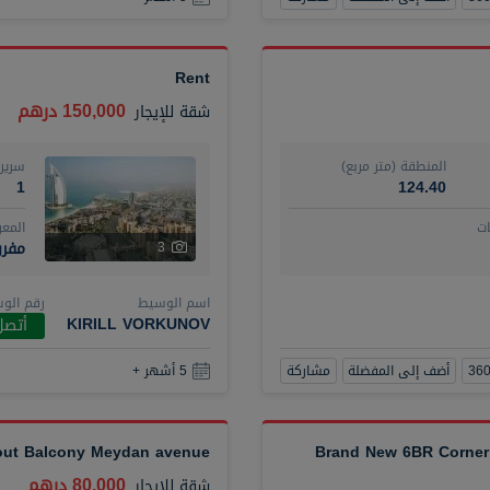
Rent
150,000 درهم
شقة
للإيجار
المنطقة (متر مربع)
سرير
1
124.40
ت
المع
مفر
3
اسم الوسيط
رقم الو
KIRILL VORKUNOV
أتصل
أضف إلى المفضلة
مشاركة
5 أشهر +
hout Balcony Meydan avenue
Brand New 6BR Corner 
80,000 درهم
شقة
للإيجار