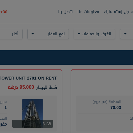
سجل إستفسارك
معلومات عنا
اتصل بنا
30+
الغرف والحمامات
نوع العقار
أكثر
TOWER UNIT 2701 ON RENT
95,000 درهم
شقة
للإيجار
المنطقة (متر مربع)
سرير
1
70.03
ت
المع
مفر
3