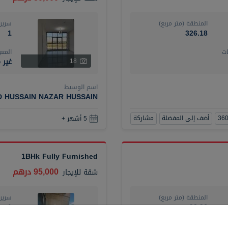
المنطقة (متر مربع)
سرير
1
326.18
ت
المع
غير 
18
اسم الوسيط
D HUSSAIN NAZAR HUSSAIN
أضف إلى المفضلة
مشاركة
5 أشهر +
1BHk Fully Furnished
95,000 درهم
شقة
للإيجار
المنطقة (متر مربع)
سرير
1
90.96
ت
المع