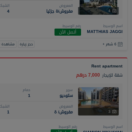
المعروض
الشيكا
مفروش/ة جزئيا
4
4
اسم الوسيط
رقم الوسيط
MATTHIAS JAGGI
أتصل الأن
حجز زيارة
مشاهدة 360
6 شهر +
Rent apartment
7,000 درهم
شقة
للإيجار
سرير
حمام
ستوديو
1
المعروض
الشيكا
مفروش/ ة
1
3
اسم الوسيط
رقم الوسيط