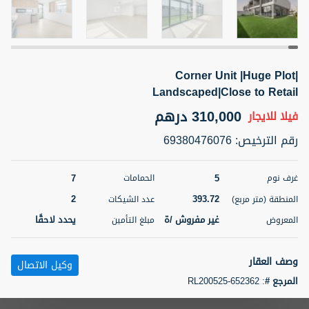
5 أشهر +
Corner Unit |Huge Plot|
ELBRUS TOWER UNIT 2701 ON RENT
Landscaped|Close to Retail
95,000 درهم
شقة
للإيجار
310,000 درهم
فيلا
للايجار
المنطقة (متر
سرير
حمام
رقم الترخيص
:
69380476076
مربع)
2
1
71.39
7
5
غرف نوم
الحمامات
3
المعروض
الشيكات
مفروش/ ة
2
2
393.72
المنطقة (متر مربع)
عدد الشيكات
غير مفروش /ة
يحدد لاحقًا
المعروض
مبلغ التأمين
اسم الوسيط
رقم الوسيط
ABDEMANAF EQBALBHAI KHANBHAI
أتصل
KHANBHAI EQBALBHAI SIRAJUDDIN
الأن
وصف العقار
وكيل الاتصال
تصفية
المفضلة
خريطة
المرجع #
:
RL200525-652362
5 أشهر +
Metropolitan Premium Properties proudly presents 5-bedroom + Maid's