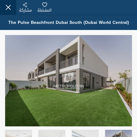
المفضلة
مشاركة
The Pulse Beachfront Dubai South (Dubai World Central)
عقارات للإيجار (13751)
Modern Renovated Unit Near Marina Metro Station
95,000 درهم
شقة
للإيجار
المنطقة (متر
سرير
حمام
مربع)
1
1
70.03
3
المعروض
الشيكات
غير مفروش /ة
1
اسم الوسيط
رقم الوسيط
NILOOFAR ABBAS VAKIL
أتصل الأن