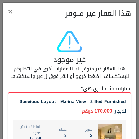
ose
×
هذا العقار غير متوفر
عقارات للإيجار (13750)
غير موجود
Modern Renovated Unit Near Marina Metro Station
هذا العقار غير متوفر. لدينا عقارات أخرى في انتظاركم
95,000 درهم
شقة
للإيجار
للإستكشاف. اضغط خروج أو انقر فوق زر عبر واستكشاف
المنطقة (متر
عقاراتمماثلة أخرى هي:
:
سرير
حمام
مربع)
1
1
70.03
Specious Layout | Marina View | 2 Bed Furnished
3
المعروض
الشيكات
170,000 درهم
للإيجار
غير مفروش /ة
1
المنطقة (متر
سرير
حمام
اسم الوسيط
رقم الوسيط
مربع)
3
2
NILOOFAR ABBAS VAKIL
أتصل الأن
161.84