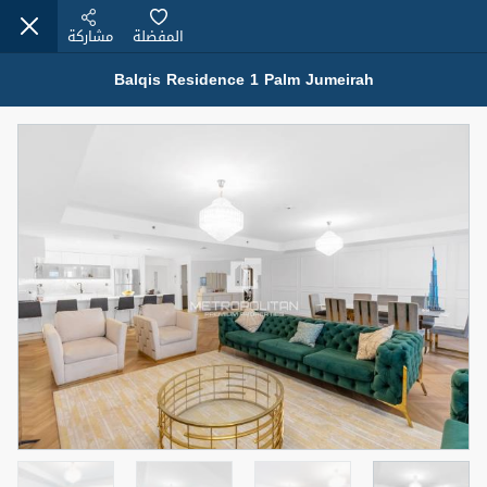
المفضلة
مشاركة
Balqis Residence 1 Palm Jumeirah
عقارات للإيجار (13751)
Modern Renovated Unit Near Marina Metro Station
95,000 درهم
شقة
للإيجار
المنطقة (متر
سرير
حمام
مربع)
1
1
70.03
3
المعروض
الشيكات
غير مفروش /ة
1
اسم الوسيط
رقم الوسيط
NILOOFAR ABBAS VAKIL
أتصل الأن