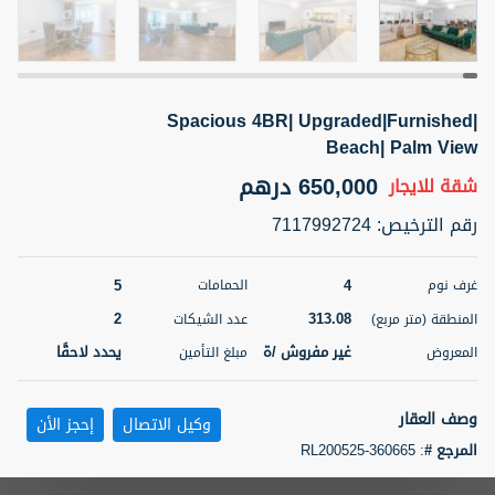
5 أشهر +
Spacious 4BR| Upgraded|Furnished|
ELBRUS TOWER UNIT 2701 ON RENT
Beach| Palm View
95,000 درهم
شقة
للإيجار
650,000 درهم
شقة
للايجار
المنطقة (متر
سرير
حمام
رقم الترخيص
:
7117992724
مربع)
2
1
71.39
5
4
غرف نوم
الحمامات
3
المعروض
الشيكات
مفروش/ ة
2
2
313.08
المنطقة (متر مربع)
عدد الشيكات
غير مفروش /ة
يحدد لاحقًا
المعروض
مبلغ التأمين
اسم الوسيط
رقم الوسيط
ABDEMANAF EQBALBHAI KHANBHAI
أتصل
KHANBHAI EQBALBHAI SIRAJUDDIN
الأن
وصف العقار
وكيل الاتصال
إحجز الأن
تصفية
المفضلة
خريطة
المرجع #
:
RL200525-360665
5 أشهر +
Metropolitan Premium Properties is proud to present this exquisite 4