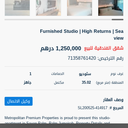
5 أشهر +
Furnished Studio | High Returns | Sea
2BR Golf, Pool & Villa View | 3 Bathrooms | 1,274.77 Sq
Ft | Ellington House II
view
4,100,000 درهم
شقة
للبيع
1,250,000 درهم
شقق الفندقية
للبيع
رقم الترخيص
:
71358761420
المنطقة (متر
سرير
حمام
مربع)
3
2
118.34
ستوديو
1
غرف نوم
الحمامات
22
حالة
35.02
جاهز
المنطقة (متر مربع)
مكتمل
المعروض
عقار على
غير مفروش /ة
الخريطة
وصف العقار
وكيل الاتصال
اسم الوسيط
رقم الوسيط
المرجع #
:
SL200525-414917
تصفية
المفضلة
خريطة
TATIANA VEBER
أتصل الأن
Metropolitan Premium Properties is proud to present this studio-
apartment in Seven Palm, Palm Jumeirah. Property Details and
5 أشهر +