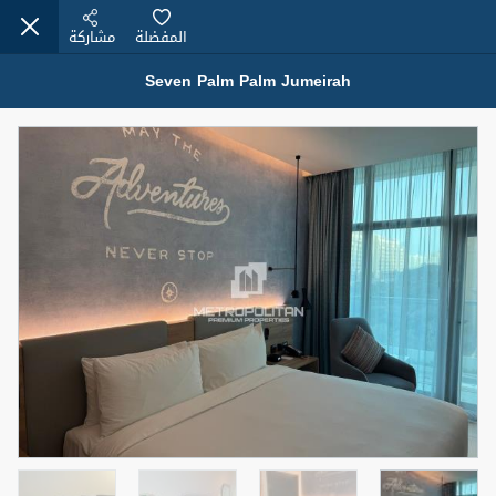
المفضلة
مشاركة
Seven Palm Palm Jumeirah
عقارات للبيع (12443)
1.5 BHK 48 Parkside
1,350,000 درهم
شقة
للبيع
المنطقة (متر
سرير
حمام
مربع)
2
1
75.43
4
المعروض
حالة
مفروش/ة جزئيا
جاهز
اسم الوسيط
رقم الوسيط
MOHAMMED ARSHAD SAIYED
أتصل الأن