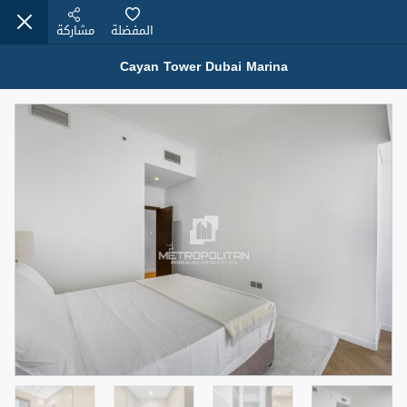
المفضلة
مشاركة
Cayan Tower Dubai Marina
عقارات للبيع (12441)
1.5 BHK 48 Parkside
1,350,000 درهم
شقة
للبيع
المنطقة (متر
سرير
حمام
مربع)
2
1
75.43
4
المعروض
حالة
مفروش/ة جزئيا
جاهز
اسم الوسيط
رقم الوسيط
MOHAMMED ARSHAD SAIYED
أتصل الأن