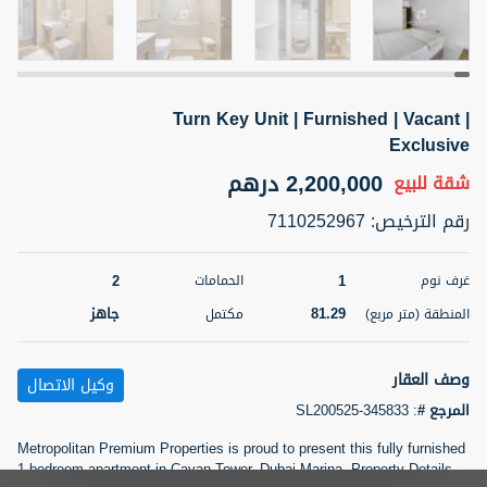
5 أشهر +
Turn Key Unit | Furnished | Vacant |
2BR Golf, Pool & Villa View | 3 Bathrooms | 1,274.77 Sq
Ft | Ellington House II
Exclusive
4,100,000 درهم
شقة
للبيع
2,200,000 درهم
شقة
للبيع
رقم الترخيص
:
7110252967
المنطقة (متر
سرير
حمام
مربع)
3
2
118.34
2
1
غرف نوم
الحمامات
22
حالة
81.29
جاهز
المنطقة (متر مربع)
مكتمل
المعروض
عقار على
غير مفروش /ة
الخريطة
وصف العقار
وكيل الاتصال
اسم الوسيط
رقم الوسيط
المرجع #
:
SL200525-345833
تصفية
المفضلة
خريطة
TATIANA VEBER
أتصل الأن
Metropolitan Premium Properties is proud to present this fully furnished
1-bedroom apartment in Cayan Tower, Dubai Marina. Property Details
5 أشهر +